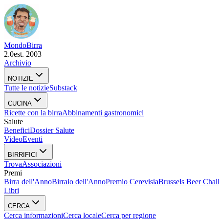
Mondo
Birra
2.0
est. 2003
Archivio
NOTIZIE
Tutte le notizie
Substack
CUCINA
Ricette con la birra
Abbinamenti gastronomici
Salute
Benefici
Dossier Salute
Video
Eventi
BIRRIFICI
Trova
Associazioni
Premi
Birra dell'Anno
Birraio dell'Anno
Premio Cerevisia
Brussels Beer Chal
Libri
CERCA
Cerca informazioni
Cerca locale
Cerca per regione