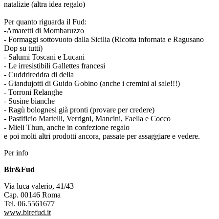
natalizie (altra idea regalo)
Per quanto riguarda il Fud:
-Amaretti di Mombaruzzo
- Formaggi sottovuoto dalla Sicilia (Ricotta infornata e Ragusano
Dop su tutti)
- Salumi Toscani e Lucani
- Le irresistibili Gallettes francesi
- Cuddrireddra di delia
- Giandujotti di Guido Gobino (anche i cremini al sale!!!)
- Torroni Relanghe
- Susine bianche
- Ragù bolognesi già pronti (provare per credere)
- Pastificio Martelli, Verrigni, Mancini, Faella e Cocco
- Mieli Thun, anche in confezione regalo
e poi molti altri prodotti ancora, passate per assaggiare e vedere.
Per info
Bir&Fud
Via luca valerio, 41/43
Cap. 00146 Roma
Tel. 06.5561677
www.birefud.it