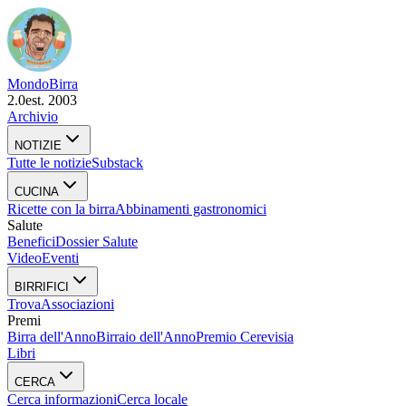
Mondo
Birra
2.0
est. 2003
Archivio
NOTIZIE
Tutte le notizie
Substack
CUCINA
Ricette con la birra
Abbinamenti gastronomici
Salute
Benefici
Dossier Salute
Video
Eventi
BIRRIFICI
Trova
Associazioni
Premi
Birra dell'Anno
Birraio dell'Anno
Premio Cerevisia
Libri
CERCA
Cerca informazioni
Cerca locale