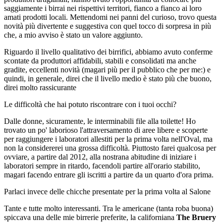
saggiamente i birrai nei rispettivi territori, fianco a fianco ai loro
amati prodotti locali. Mettendomi nei panni del curioso, trovo questa
novità più divertente e suggestiva con quel tocco di sorpresa in più
che, a mio avviso è stato un valore aggiunto.
Riguardo il livello qualitativo dei birrifici, abbiamo avuto conferme
scontate da produttori affidabili, stabili e consolidati ma anche
gradite, eccellenti novità (magari più per il pubblico che per me:) e
quindi, in generale, direi che il livello medio è stato più che buono,
direi molto rassicurante
Le difficoltà che hai potuto riscontrare con i tuoi occhi?
Dalle donne, sicuramente, le interminabili file alla toilette! Ho
trovato un po' laborioso l'attraversamento di aree libere e scoperte
per raggiungere i laboratori allestiti per la prima volta nell'Oval, ma
non la considererei una grossa difficoltà. Piuttosto farei qualcosa per
ovviare, a partire dal 2012, alla nostrana abitudine di iniziare i
laboratori sempre in ritardo, facendoli partire all'orario stabilito,
magari facendo entrare gli iscritti a partire da un quarto d'ora prima.
Parlaci invece delle chicche presentate per la prima volta al Salone
Tante e tutte molto interessanti. Tra le americane (tanta roba buona)
spiccava una delle mie birrerie preferite, la californiana
The Bruery