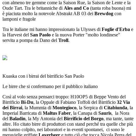
con almeno tre gemme come la Saison Rue, la Saison de Lente e la
Oude Tart. Tra le britanniche di
Ales and Co
(tanta roba buona) mi
è piaciuta molto la notevole Abstrakt AB 03 dei
Brewdog
con
lamponi e fragole
Tra le italiane mi hanno impressionato la Ulysses di
Foglie d'Erba
e
la Harvest del
San Paolo
e la nuova Porter "molto londinese"
servita a pompa da Dano del
Troll
.
Kuaska con i birrai del birrificio San Paolo
Le birre che si confermano per il pubblico italiano
Così al volo senza pensarci troppo: H10OP5 di Beppe Vento del
Birrificio
Bi-Du
, la Oppale di Fabiano Toffoli del Birrificio
32 Via
dei Birrai
,
la Mummia di
Montegioco
,
la S
erpica di
Citabiunda
, la
Imperial Barricata di
Maltus Faber
, la Canapa di
Sauris
, la Nora
del
Baladin
, la My Antonia del
Birrificio del Borgo
, ma tante, tante
altre. Ho citato birre di produttori con stand perché tra quelle che più
mi hanno colpito, nei laboratori e in eventi spontanei, ci sono le
meraviglie griffate
Loverbeer
e tutto ciò che tocca Nicola Perra del