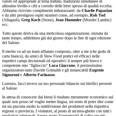
valore ed appropriate al tema trattato, traduzioni simultanee di
altissimo livello e cibi a corredo delle birre spesso di qualità eccelsa.
Abbiamo ricevuto complimenti imbarazzanti da
Charlie Papazian
e da altri prestigiosi ospiti stranieri come, ad esempio,
Rob Tod
(Allagash),
Greg Koch
(Stone),
Jean Hummler
(Moeder Lambic)
ecc.
Tutto questo deriva da una meticolosa organizzazione, iniziata da
tanto tempo, addirittura già dal giorno dopo la fine di ogni edizione
del Salone.
Il merito va ad un team affiatato composto, oltre a me (che godo di
carta bianca), da amici di Slow Food pratici ed efficaci nelle
rispettivi campi decisionali ed operativi: il sempre più bravo e
competente mio "figlioccio"
Luca Giaccone
, il preziosissimo
organizzatore-nato Davide Grimaldi e gli instancabili
Eugenio
Signoroni
e
Alberto Farinasso
.
Lorenzo, facci invece un tuo personale bilancio sui birrifici presenti
al Salone
In attesa di conoscere dai birrai il risultato meramente economico sul
quale non posso né voglio metter lingua, mi sento di poter dire come
mi sia piaciuta molto la suddivisione dei produttori nella rispettiva
regione o provincia. I visitatori, al posto di un'area-ghetto con tutti i
produttori artigianali, hanno avuto l'opportunità di collocare più