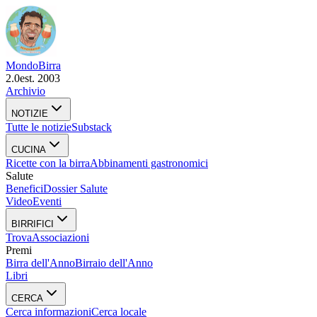
Mondo
Birra
2.0
est. 2003
Archivio
NOTIZIE
Tutte le notizie
Substack
CUCINA
Ricette con la birra
Abbinamenti gastronomici
Salute
Benefici
Dossier Salute
Video
Eventi
BIRRIFICI
Trova
Associazioni
Premi
Birra dell'Anno
Birraio dell'Anno
Libri
CERCA
Cerca informazioni
Cerca locale