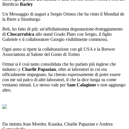
Birrificio
Barley
Un Messaggio di auguri a Sergio Ormea che ha vinto il Mondial de
la Biere a Strasburgo
Beh, ho fatto di più: un'affollatissima degustazione-festeggiamento
di
Chocarrubica
allo stand Grado Plato con Sergio, il figlio
Gabriele e il collaboratore Giorgio visibilmente commossi.
Ogni anno si ripete la collaborazione con gli USA e la Brewer
Associations al Salone del Gusto di Torino
O
rmai si è così tanto consolidata che ho parlato più inglese che
italiano:-).
Charlie Papazian
, oltre ai laboratori in cui era
ufficialmente impegnato, ha chiesto espressamente di poter essere
con me sul palco di altri laboratori, il che la dice lunga su come
veniamo stimati. Lo stesso vale per
Sam Calagione
e non aggiungo
altro
.
Da sinistra Jean Moeder, Kuaska, Charlie Papazian e Andrea