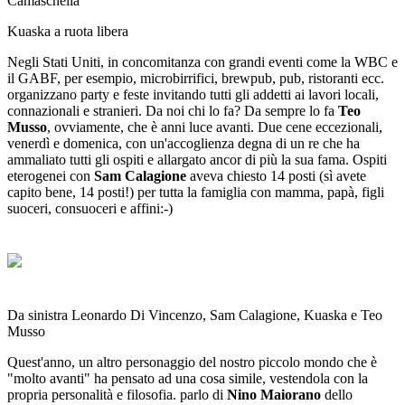
Camaschella
Kuaska a ruota libera
Negli Stati Uniti, in concomitanza con grandi eventi come la WBC e
il GABF, per esempio, microbirrifici, brewpub, pub, ristoranti ecc.
organizzano party e feste invitando tutti gli addetti ai lavori locali,
connazionali e stranieri. Da noi chi lo fa? Da sempre lo fa
Teo
Musso
, ovviamente, che è anni luce avanti. Due cene eccezionali,
venerdì e domenica, con un'accoglienza degna di un re che ha
ammaliato tutti gli ospiti e allargato ancor di più la sua fama. Ospiti
eterogenei con
Sam Calagione
aveva chiesto 14 posti (sì avete
capito bene, 14 posti!) per tutta la famiglia con mamma, papà, figli
suoceri, consuoceri e affini:-)
Da sinistra Leonardo Di Vincenzo, Sam Calagione, Kuaska e Teo
Musso
Quest'anno, un altro personaggio del nostro piccolo mondo che è
"molto avanti" ha pensato ad una cosa simile, vestendola con la
propria personalità e filosofia. parlo di
Nino Maiorano
dello