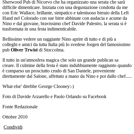
Sherwood Pub di Nicorvo che ha organizzato una serata che sarà
difficile dimenticare. Iniziata con una degustazione condotta da me
con Eric Wallace, brillante, simpatico e talentuoso birraio della Left
Hand nel Colorado con sue birre abbinate con audacia e acume da
Nino e dal giovane, bravissimo chef Davide Palestro, la serata si è
trasformata in una festa indimenticabile.
Bellissimo vedere un raggiante Nino aprire di tutto e di più a
colleghi e amici da tutta Italia più lo svedese Jorgen del famosissimo
pub
Oliver Trwist
di Stoccolma.
Il tutto in un'atmosfera magica che solo un grande publican sa
creare.
Il culmine della festa è stato indubbiamente raggiunto quando
è comparso un prosciutto crudo di San Daniele, proveniente
direttamente dal Salone, affettato a mano da Nino e poi dallo chef.....
What else' direbbe George Clooney:-)
Foto di Davide Arzarello e Paolo Orlando su Facebook
Fo
nte Redazionale
Ottobre 2010
Condividi