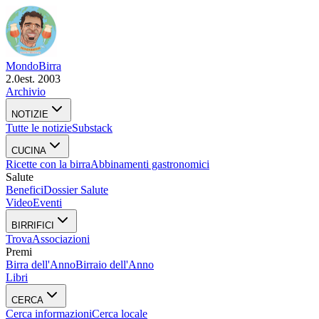
Mondo
Birra
2.0
est. 2003
Archivio
NOTIZIE
Tutte le notizie
Substack
CUCINA
Ricette con la birra
Abbinamenti gastronomici
Salute
Benefici
Dossier Salute
Video
Eventi
BIRRIFICI
Trova
Associazioni
Premi
Birra dell'Anno
Birraio dell'Anno
Libri
CERCA
Cerca informazioni
Cerca locale