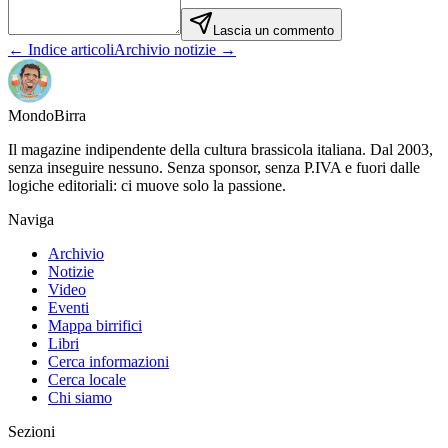
Lascia un commento
← Indice articoli
Archivio notizie →
Mondo
Birra
Il magazine indipendente della cultura brassicola italiana. Dal 2003,
senza inseguire nessuno. Senza sponsor, senza P.IVA e fuori dalle
logiche editoriali: ci muove solo la passione.
Naviga
Archivio
Notizie
Video
Eventi
Mappa birrifici
Libri
Cerca informazioni
Cerca locale
Chi siamo
Sezioni