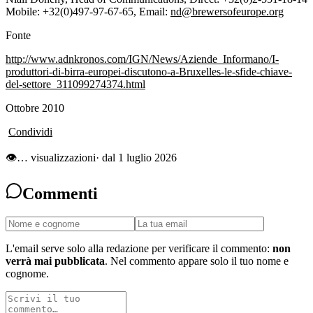
Mobile: +32(0)497-97-67-65, Email:
nd@brewersofeurope.org
Fo
nte
http://www.adnkronos.com/IGN/News/Aziende_Informano/I-
produttori-di-birra-europei-discutono-a-Bruxelles-le-sfide-chiave-
del-settore_311099274374.html
Ottobre 2010
Condividi
👁
…
visualizzazioni
· dal 1 luglio 2026
Commenti
L'email serve solo alla redazione per verificare il commento:
non
verrà mai pubblicata
. Nel commento appare solo il tuo nome e
cognome.