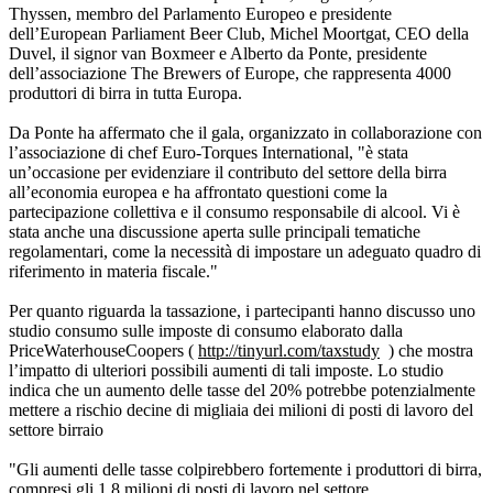
Thyssen, membro del Parlamento Europeo e presidente
dell’European Parliament Beer Club, Michel Moortgat, CEO della
Duvel, il signor van Boxmeer e Alberto da Ponte, presidente
dell’associazione The Brewers of Europe, che rappresenta 4000
produttori di birra in tutta Europa.
Da Ponte ha affermato che il gala, organizzato in collaborazione con
l’associazione di chef Euro-Torques International, "è stata
un’occasione per evidenziare il contributo del settore della birra
all’economia europea e ha affrontato questioni come la
partecipazione collettiva e il consumo responsabile di alcool. Vi è
stata anche una discussione aperta sulle principali tematiche
regolamentari, come la necessità di impostare un adeguato quadro di
riferimento in materia fiscale."
Per quanto riguarda la tassazione, i partecipanti hanno discusso uno
studio consumo sulle imposte di consumo elaborato dalla
PriceWaterhouseCoopers (
http://tinyurl.com/taxstudy
) che mostra
l’impatto di ulteriori possibili aumenti di tali imposte. Lo studio
indica che un aumento delle tasse del 20% potrebbe potenzialmente
mettere a rischio decine di migliaia dei milioni di posti di lavoro del
settore birraio
"Gli aumenti delle tasse colpirebbero fortemente i produttori di birra,
compresi gli 1,8 milioni di posti di lavoro nel settore