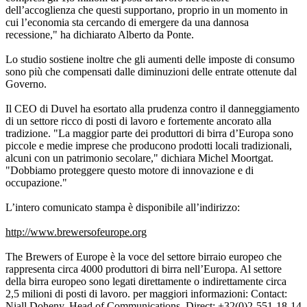
dell’accoglienza che questi supportano, proprio in un momento in
cui l’economia sta cercando di emergere da una dannosa
recessione," ha dichiarato Alberto da Ponte.
Lo studio sostiene inoltre che gli aumenti delle imposte di consumo
sono più che compensati dalle diminuzioni delle entrate ottenute dal
Governo.
Il CEO di Duvel ha esortato alla prudenza contro il danneggiamento
di un settore ricco di posti di lavoro e fortemente ancorato alla
tradizione. "La maggior parte dei produttori di birra d’Europa sono
piccole e medie imprese che producono prodotti locali tradizionali,
alcuni con un patrimonio secolare," dichiara Michel Moortgat.
"Dobbiamo proteggere questo motore di innovazione e di
occupazione."
L’intero comunicato stampa è disponibile all’indirizzo:
http://www.brewersofeurope.org
The Brewers of Europe è la voce del settore birraio europeo che
rappresenta circa 4000 produttori di birra nell’Europa. Al settore
della birra europeo sono legati direttamente o indirettamente circa
2,5 milioni di posti di lavoro. per maggiori informazioni: Contact:
Niall Doheny, Head of Communications, Direct: +32(0)2-551-18-14