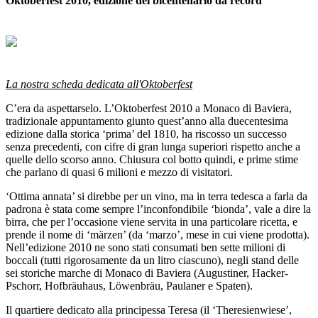
Oktoberfest 2010, edizione del bicentenario da record
La nostra scheda dedicata all'Oktoberfest
C’era da aspettarselo. L’Oktoberfest 2010 a Monaco di Baviera,
tradizionale appuntamento giunto quest’anno alla duecentesima
edizione dalla storica ‘prima’ del 1810, ha riscosso un successo
senza precedenti, con cifre di gran lunga superiori rispetto anche a
quelle dello scorso anno. Chiusura col botto quindi, e prime stime
che parlano di quasi 6 milioni e mezzo di visitatori.
‘Ottima annata’ si direbbe per un vino, ma in terra tedesca a farla da
padrona è stata come sempre l’inconfondibile ‘bionda’, vale a dire la
birra, che per l’occasione viene servita in una particolare ricetta, e
prende il nome di ‘märzen’ (da ‘marzo’, mese in cui viene prodotta).
Nell’edizione 2010 ne sono stati consumati ben sette milioni di
boccali (tutti rigorosamente da un litro ciascuno), negli stand delle
sei storiche marche di Monaco di Baviera (Augustiner, Hacker-
Pschorr, Hofbräuhaus, Löwenbräu, Paulaner e Spaten).
Il quartiere dedicato alla principessa Teresa (il ‘Theresienwiese’,