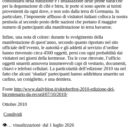
consolidarsi della tradizione e l’installazione delle prime baracche
per la degustazione di cibi e birra, le porte si sono aperte ai turisti
provenienti da ogni dove, e non solo dalla terra di Germania. In
particolare, l’imponente afflusso di visitatori italiani colloca la nostra
penisola al secondo posto delle nazioni che portano il maggior
numero di partecipanti alla manifestazione in terra bavarese.
Infine, una nota di colore: durante lo svolgimento della
manifestazione di quest’anno, secondo quanto riportato nel sito
ufficiale dell’evento, le autorità e gli addetti al servizio d’ordine
hanno rinvenuto circa 4500 oggetti, persi con ogni probabilità dai
visitatori nei giorni della kermesse. Tra le cose ritrovate, l’ufficio
oggetti smarriti annovera innumerevoli capi di vestiario, documenti,
chiavi e telefoni cellulari. La particolarità dell’edizione 2010 sta nel
fatto che alcuni ‘sbadati’ partecipanti hanno addirittura smarrito un
carlino, un coniglietto, e una dentiera.
Fo
nte
http://www.dailyblog.it/oktoberfest-2010-edizione-del-
bicentenario-da-record/07/10/2010/
Ottobre 2010
Condividi
👁
…
visualizzazioni
· dal 1 luglio 2026