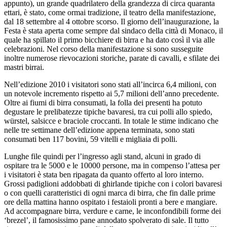
appunto), un grande quadrilatero della grandezza di circa quaranta
ettari, è stato, come ormai tradizione, il teatro della manifestazione,
dal 18 settembre al 4 ottobre scorso. Il giorno dell’inaugurazione, la
Festa è stata aperta come sempre dal sindaco della città di Monaco, il
quale ha spillato il primo bicchiere di birra e ha dato così il via alle
celebrazioni. Nel corso della manifestazione si sono susseguite
inoltre numerose rievocazioni storiche, parate di cavalli, e sfilate dei
mastri birrai.
Nell’edizione 2010 i visitatori sono stati all’incirca 6,4 milioni, con
un notevole incremento rispetto ai 5,7 milioni dell’anno precedente.
Oltre ai fiumi di birra consumati, la folla dei presenti ha potuto
degustare le prelibatezze tipiche bavaresi, tra cui polli allo spiedo,
würstel, salsicce e braciole croccanti. In totale le stime indicano che
nelle tre settimane dell’edizione appena terminata, sono stati
consumati ben 117 bovini, 59 vitelli e migliaia di polli.
Lunghe file quindi per l’ingresso agli stand, alcuni in grado di
ospitare tra le 5000 e le 10000 persone, ma in compenso l’attesa per
i visitatori è stata ben ripagata da quanto offerto al loro interno.
Grossi padiglioni addobbati di ghirlande tipiche con i colori bavaresi
o con quelli caratteristici di ogni marca di birra, che fin dalle prime
ore della mattina hanno ospitato i festaioli pronti a bere e mangiare.
Ad accompagnare birra, verdure e carne, le inconfondibili forme dei
‘brezel’, il famosissimo pane annodato spolverato di sale. Il tutto