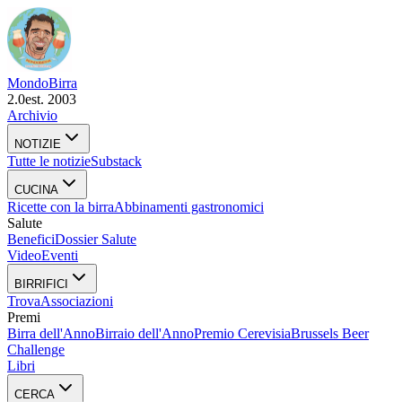
Mondo
Birra
2.0
est. 2003
Archivio
NOTIZIE
Tutte le notizie
Substack
CUCINA
Ricette con la birra
Abbinamenti gastronomici
Salute
Benefici
Dossier Salute
Video
Eventi
BIRRIFICI
Trova
Associazioni
Premi
Birra dell'Anno
Birraio dell'Anno
Premio Cerevisia
Brussels Beer
Challenge
Libri
CERCA