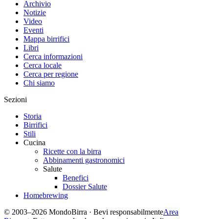
Archivio
Notizie
Video
Eventi
Mappa birrifici
Libri
Cerca informazioni
Cerca locale
Cerca per regione
Chi siamo
Sezioni
Storia
Birrifici
Stili
Cucina
Ricette con la birra
Abbinamenti gastronomici
Salute
Benefici
Dossier Salute
Homebrewing
© 2003–2026 MondoBirra · Bevi responsabilmente
Area