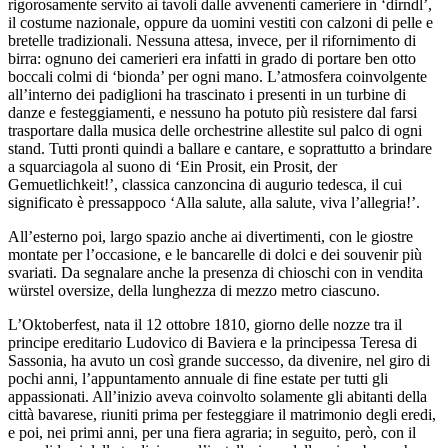
rigorosamente servito ai tavoli dalle avvenenti cameriere in ‘dirndl’,
il costume nazionale, oppure da uomini vestiti con calzoni di pelle e
bretelle tradizionali. Nessuna attesa, invece, per il rifornimento di
birra: ognuno dei camerieri era infatti in grado di portare ben otto
boccali colmi di ‘bionda’ per ogni mano. L’atmosfera coinvolgente
all’interno dei padiglioni ha trascinato i presenti in un turbine di
danze e festeggiamenti, e nessuno ha potuto più resistere dal farsi
trasportare dalla musica delle orchestrine allestite sul palco di ogni
stand. Tutti pronti quindi a ballare e cantare, e soprattutto a brindare
a squarciagola al suono di ‘Ein Prosit, ein Prosit, der
Gemuetlichkeit!’, classica canzoncina di augurio tedesca, il cui
significato è pressappoco ‘Alla salute, alla salute, viva l’allegria!’.
All’esterno poi, largo spazio anche ai divertimenti, con le giostre
montate per l’occasione, e le bancarelle di dolci e dei souvenir più
svariati. Da segnalare anche la presenza di chioschi con in vendita
würstel oversize, della lunghezza di mezzo metro ciascuno.
L’Oktoberfest, nata il 12 ottobre 1810, giorno delle nozze tra il
principe ereditario Ludovico di Baviera e la principessa Teresa di
Sassonia, ha avuto un così grande successo, da divenire, nel giro di
pochi anni, l’appuntamento annuale di fine estate per tutti gli
appassionati. All’inizio aveva coinvolto solamente gli abitanti della
città bavarese, riuniti prima per festeggiare il matrimonio degli eredi,
e poi, nei primi anni, per una fiera agraria; in seguito, però, con il