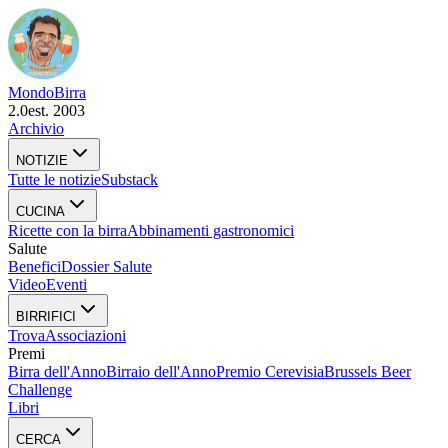
Mondo
Birra
2.0
est. 2003
Archivio
NOTIZIE
Tutte le notizie
Substack
CUCINA
Ricette con la birra
Abbinamenti gastronomici
Salute
Benefici
Dossier Salute
Video
Eventi
BIRRIFICI
Trova
Associazioni
Premi
Birra dell'Anno
Birraio dell'Anno
Premio Cerevisia
Brussels Beer
Challenge
Libri
CERCA