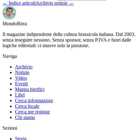
← Indice articoli
Archivio notizie →
Mondo
Birra
Il magazine indipendente della cultura brassicola italiana. Dal 2003,
senza inseguire nessuno. Senza sponsor, senza P.IVA e fuori dalle
logiche editoriali: ci muove solo la passione.
Naviga
Archivio
Notizie
Video
Eventi
Mappa birrifici
Libri
Cerca informazioni
Cerca locale
Cerca per regione
Chi siamo
Sezioni
Storia