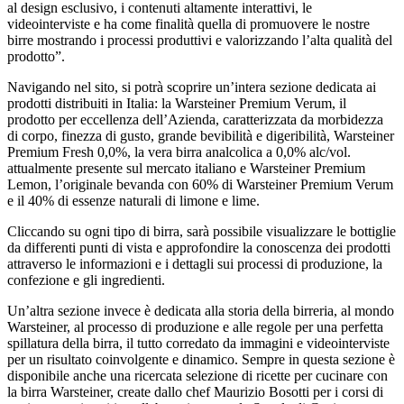
al design esclusivo, i contenuti altamente interattivi, le
videointerviste e ha come finalità quella di promuovere le nostre
birre mostrando i processi produttivi e valorizzando l’alta qualità del
prodotto”.
Navigando nel sito, si potrà scoprire un’intera sezione dedicata ai
prodotti distribuiti in Italia: la Warsteiner Premium Verum, il
prodotto per eccellenza dell’Azienda, caratterizzata da morbidezza
di corpo, finezza di gusto, grande bevibilità e digeribilità, Warsteiner
Premium Fresh 0,0%, la
vera birra analcolica a 0,0% alc/vol.
attualmente presente sul mercato italiano e Warsteiner Premium
Lemon, l’originale bevanda con 60% di Warsteiner Premium Verum
e il 40% di essenze naturali di limone e lime.
Cliccando su ogni tipo di birra, sarà possibile visualizzare le bottiglie
da differenti punti di vista e approfondire la conoscenza dei prodotti
attraverso le informazioni e i dettagli sui processi di produzione, la
confezione e gli ingredienti.
Un’altra sezione invece è dedicata alla storia della birreria, al mondo
Warsteiner, al processo di produzione e alle regole per una perfetta
spillatura della birra, il tutto corredato da immagini e videointerviste
per un risultato coinvolgente e dinamico. Sempre in questa sezione è
disponibile anche una ricercata selezione di ricette per cucinare con
la birra Warsteiner, create dallo chef Maurizio Bosotti per i corsi di