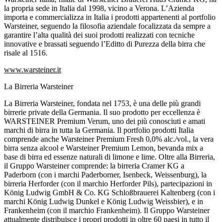
la propria sede in Italia dal 1998, vicino a Verona. L’Azienda
importa e commercializza in Italia i prodotti appartenenti al portfolio
Warsteiner, seguendo la filosofia aziendale focalizzata da sempre a
garantire l’alta qualità dei suoi prodotti realizzati con tecniche
innovative e brassati seguendo l’Editto di Purezza della birra che
risale al 1516.
www.warsteiner.it
La Birreria Warsteiner
La Birreria Warsteiner, fondata nel 1753, è una delle più grandi
birrerie private della Germania. Il suo prodotto per eccellenza è
WARSTEINER Premium Verum, uno dei più conosciuti e amati
marchi di birra in tutta la Germania. Il portfolio prodotti Italia
comprende anche Warsteiner Premium Fresh 0,0% alc./vol., la vera
birra senza alcool e Warsteiner Premium Lemon, bevanda mix a
base di birra ed essenze naturali di limone e lime. Oltre alla Birreria,
il Gruppo Warsteiner comprende: la birreria Cramer KG a
Paderborn (con i marchi Paderborner, Isenbeck, Weissenburg), la
birreria Herforder (con il marchio Herforder Pils), partecipazioni in
König Ludwig GmbH & Co. KG Schloßbrauerei Kaltenberg (con i
marchi König Ludwig Dunkel e König Ludwig Weissbier), e in
Frankenheim (con il marchio Frankenheim). Il Gruppo Warsteiner
attualmente distribuisce i propri prodotti in oltre 60 paesi in tutto il