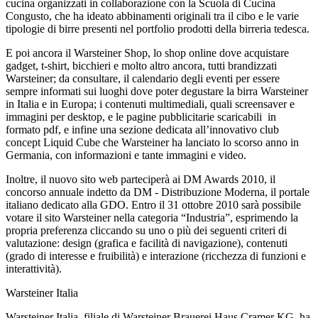
cucina organizzati in collaborazione con la Scuola di Cucina
Congusto, che ha ideato abbinamenti originali tra il cibo e le varie
tipologie di birre presenti nel portfolio prodotti della birreria tedesca.
E poi ancora il Warsteiner Shop, lo shop online dove acquistare
gadget, t-shirt, bicchieri e molto altro ancora, tutti brandizzati
Warsteiner; da consultare, il calendario degli eventi per essere
sempre informati sui luoghi dove poter degustare la birra Warsteiner
in Italia e in Europa; i contenuti multimediali, quali screensaver e
immagini per desktop, e le pagine pubblicitarie scaricabili in
formato pdf, e infine una sezione dedicata all’innovativo club
concept Liquid Cube che Warsteiner ha lanciato lo scorso anno in
Germania, con informazioni e tante immagini e video.
Inoltre, il nuovo sito web parteciperà ai DM Awards 2010, il
concorso annuale indetto da DM - Distribuzione Moderna, il portale
italiano dedicato alla GDO. Entro il 31 ottobre 2010 sarà possibile
votare il sito Warsteiner nella categoria “Industria”, esprimendo la
propria preferenza cliccando su uno o più dei seguenti criteri di
valutazione: design (grafica e facilità di navigazione), contenuti
(grado di interesse e fruibilità) e interazione (ricchezza di funzioni e
interattività).
Warsteiner Italia
Warsteiner Italia, filiale di Warsteiner Brauerei Haus Cramer KG, ha