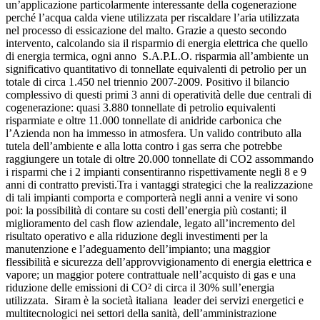
un’applicazione particolarmente interessante della cogenerazione
perché l’acqua calda viene utilizzata per riscaldare l’aria utilizzata
nel processo di essicazione del malto. Grazie a questo secondo
intervento, calcolando sia il risparmio di energia elettrica che quello
di energia termica, ogni anno S.A.P.L.O. risparmia all’ambiente un
significativo quantitativo di tonnellate equivalenti di petrolio per un
totale di circa 1.450 nel triennio 2007-2009. Positivo il bilancio
complessivo di questi primi 3 anni di operatività delle due centrali di
cogenerazione: quasi 3.880 tonnellate di petrolio equivalenti
risparmiate e oltre 11.000 tonnellate di anidride carbonica che
l’Azienda non ha immesso in atmosfera. Un valido contributo alla
tutela dell’ambiente e alla lotta contro i gas serra che potrebbe
raggiungere un totale di oltre 20.000 tonnellate di CO2 assommando
i risparmi che i 2 impianti consentiranno rispettivamente negli 8 e 9
anni di contratto previsti.Tra i vantaggi strategici che la realizzazione
di tali impianti comporta e comporterà negli anni a venire vi sono
poi: la possibilità di contare su costi dell’energia più costanti; il
miglioramento del cash flow aziendale, legato all’incremento del
risultato operativo e alla riduzione degli investimenti per la
manutenzione e l’adeguamento dell’impianto; una maggior
flessibilità e sicurezza dell’approvvigionamento di energia elettrica e
vapore; un maggior potere contrattuale nell’acquisto di gas e una
riduzione delle emissioni di CO² di circa il 30% sull’energia
utilizzata. Siram è la società italiana leader dei servizi energetici e
multitecnologici nei settori della sanità, dell’amministrazione