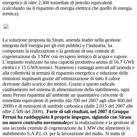
energetico di oltre 2.300 tonnellate di petrolio equivalenti
(calcolando sia il risparmio di energia elettrica che quello di energia
termica).
La soluzione proposta da Siram, azienda leader nella gestione
integrata dell’energia per gli enti pubblici e l’industria, ha
comportato la realizzazione e la gestione di una centrale di
cogenerazione da 3 MW con recupero termico di acqua e vapore.
L’impianto realizzato ha una capacità produttiva annua di 16.7 GWh
elettrici e 15 GWh termici. Numerosi i vantaggi arrecati all’azienda e
alla collettività in termini di risparmio energetico e riduzione delle
emissioni inquinanti grazie all’ottimizzazione di tutto il calore
derivante dallo scarico dei motori. Grazie a questo radicale
cambiamento nel sistema di alimentazione dello stabilimento, ogni
anno Peroni risparmia all’ambiente un quantitativo crescente di
tonnellate equivalenti di petrolio (da 700 nel 2007 agli oltre 800 del
2009) e di emissioni di anidride carbonica (dalle 2.015 del 2007 alle
oltre 2.500 del 2009).
Forte di tali risultati, nel 2007 il Gruppo
Peroni ha raddoppiato il proprio impegno, siglando con Siram
un nuovo contratto novennnale
per la realizzazione e la gestione di
una seconda centrale di cogenerazione da 1 MW che alimenterà lo
stabilimento S.A.P.L.O. per la lavorazione del malto. Si tratta di