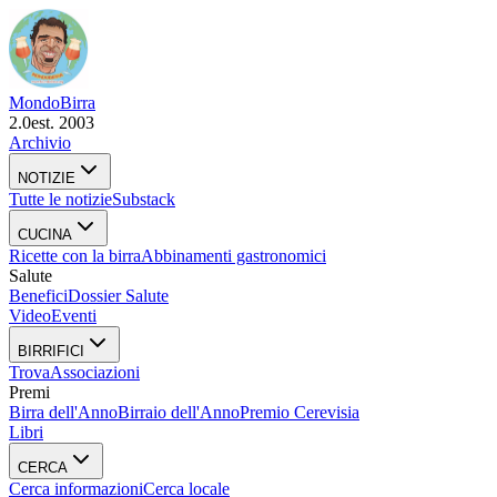
Mondo
Birra
2.0
est. 2003
Archivio
NOTIZIE
Tutte le notizie
Substack
CUCINA
Ricette con la birra
Abbinamenti gastronomici
Salute
Benefici
Dossier Salute
Video
Eventi
BIRRIFICI
Trova
Associazioni
Premi
Birra dell'Anno
Birraio dell'Anno
Premio Cerevisia
Libri
CERCA
Cerca informazioni
Cerca locale