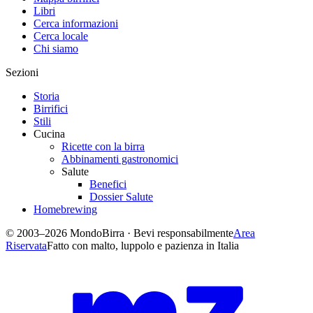
Libri
Cerca informazioni
Cerca locale
Chi siamo
Sezioni
Storia
Birrifici
Stili
Cucina
Ricette con la birra
Abbinamenti gastronomici
Salute
Benefici
Dossier Salute
Homebrewing
© 2003–2026 MondoBirra · Bevi responsabilmente
Area
Riservata
Fatto con malto, luppolo e pazienza in Italia