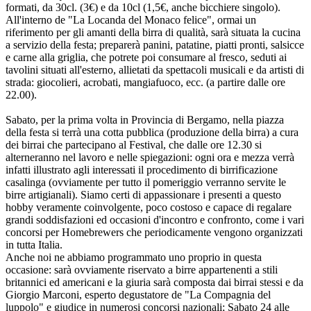
formati, da 30cl. (3€) e da 10cl (1,5€, anche bicchiere singolo).
All'interno de "La Locanda del Monaco felice", ormai un
riferimento per gli amanti della birra di qualità, sarà situata la cucina
a servizio della festa; preparerà panini, patatine, piatti pronti, salsicce
e carne alla griglia, che potrete poi consumare al fresco, seduti ai
tavolini situati all'esterno, allietati da spettacoli musicali e da artisti di
strada: giocolieri, acrobati, mangiafuoco, ecc. (a partire dalle ore
22.00).
Sabato, per la prima volta in Provincia di Bergamo, nella piazza
della festa si terrà una cotta pubblica (produzione della birra) a cura
dei birrai che partecipano al Festival, che dalle ore 12.30 si
alterneranno nel lavoro e nelle spiegazioni: ogni ora e mezza verrà
infatti illustrato agli interessati il procedimento di birrificazione
casalinga (ovviamente per tutto il pomeriggio verranno servite le
birre artigianali). Siamo certi di appassionare i presenti a questo
hobby veramente coinvolgente, poco costoso e capace di regalare
grandi soddisfazioni ed occasioni d'incontro e confronto, come i vari
concorsi per Homebrewers che periodicamente vengono organizzati
in tutta Italia.
Anche noi ne abbiamo programmato uno proprio in questa
occasione: sarà ovviamente riservato a birre appartenenti a stili
britannici ed americani e la giuria sarà composta dai birrai stessi e da
Giorgio Marconi, esperto degustatore de "La Compagnia del
luppolo" e giudice in numerosi concorsi nazionali; Sabato 24 alle