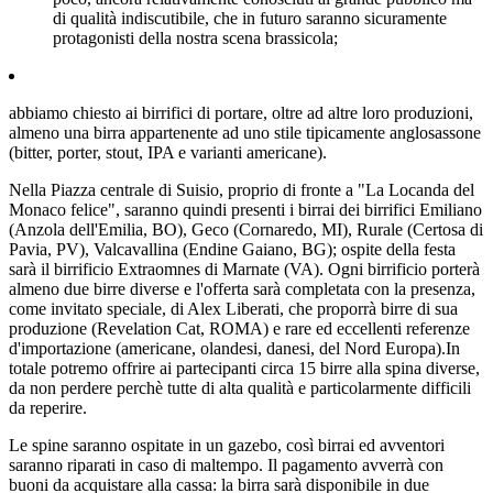
di qualità indiscutibile, che in futuro saranno sicuramente
protagonisti della nostra scena brassicola;
abbiamo chiesto ai birrifici di portare, oltre ad altre loro produzioni,
almeno una birra appartenente ad uno stile tipicamente anglosassone
(bitter, porter, stout, IPA e varianti americane).
Nella Piazza centrale di Suisio, proprio di fronte a "La Locanda del
Monaco felice", saranno quindi presenti i birrai dei birrifici Emiliano
(Anzola dell'Emilia, BO), Geco (Cornaredo, MI), Rurale (Certosa di
Pavia, PV), Valcavallina (Endine Gaiano, BG); ospite della festa
sarà il birrificio Extraomnes di Marnate (VA). Ogni birrificio porterà
almeno due birre diverse e l'offerta sarà completata con la presenza,
come invitato speciale, di Alex Liberati, che proporrà birre di sua
produzione (Revelation Cat, ROMA) e rare ed eccellenti referenze
d'importazione (americane, olandesi, danesi, del Nord Europa).In
totale potremo offrire ai partecipanti circa 15 birre alla spina diverse,
da non perdere perchè tutte di alta qualità e particolarmente difficili
da reperire.
Le spine saranno ospitate in un gazebo, così birrai ed avventori
saranno riparati in caso di maltempo. Il pagamento avverrà con
buoni da acquistare alla cassa: la birra sarà disponibile in due