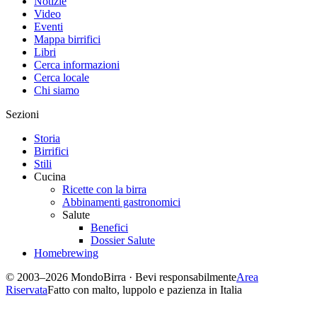
Notizie
Video
Eventi
Mappa birrifici
Libri
Cerca informazioni
Cerca locale
Chi siamo
Sezioni
Storia
Birrifici
Stili
Cucina
Ricette con la birra
Abbinamenti gastronomici
Salute
Benefici
Dossier Salute
Homebrewing
© 2003–2026 MondoBirra · Bevi responsabilmente
Area
Riservata
Fatto con malto, luppolo e pazienza in Italia