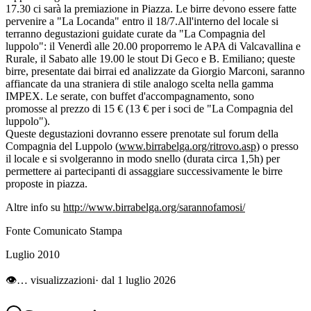
17.30 ci sarà la premiazione in Piazza. Le birre devono essere fatte
pervenire a "La Locanda" entro il 18/7.All'interno del locale si
terranno degustazioni guidate curate da "La Compagnia del
luppolo": il Venerdì alle 20.00 proporremo le APA di Valcavallina e
Rurale, il Sabato alle 19.00 le stout Di Geco e B. Emiliano; queste
birre, presentate dai birrai ed analizzate da Giorgio Marconi, saranno
affiancate da una straniera di stile analogo scelta nella gamma
IMPEX. Le serate, con buffet d'accompagnamento, sono
promosse al prezzo di 15 € (13 € per i soci de "La Compagnia del
luppolo").
Queste degustazioni dovranno essere prenotate sul forum della
Compagnia del Luppolo (
www.birrabelga.org/ritrovo.asp
) o presso
il locale e si svolgeranno in modo snello (durata circa 1,5h) per
permettere ai partecipanti di assaggiare successivamente le birre
proposte in piazza.
Altre info
su
http://www.birrabelga.org/sarannofamosi/
Fonte Comunicato Stampa
Luglio 2010
👁
…
visualizzazioni
· dal 1 luglio 2026