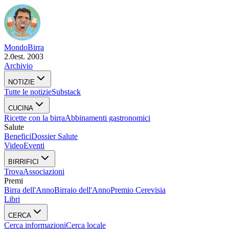
Mondo
Birra
2.0
est. 2003
Archivio
NOTIZIE
Tutte le notizie
Substack
CUCINA
Ricette con la birra
Abbinamenti gastronomici
Salute
Benefici
Dossier Salute
Video
Eventi
BIRRIFICI
Trova
Associazioni
Premi
Birra dell'Anno
Birraio dell'Anno
Premio Cerevisia
Libri
CERCA
Cerca informazioni
Cerca locale