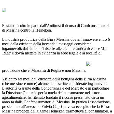
E' stato accolto in parte dall'Antitrust il ricorso di Confconsumatori
di Messina contro la Heineken.
L'industria produttrice della Birra Messina dovra' rimuovere entro 6
mesi dalla etichette della bevanda i messaggi considerati
ingannevoli: dal simbolo Triscele alle diciture 'antica ricetta' e 'dal
1923' e dovrà mettere in evidenza la sede legale e la località di
produzione che e' Massafra di Puglia e non Messina.
Via entro sei mesi dall'etichetta della bottiglia della Birra Messina
(che messinese non è) alcune delle scritte considerate ingannevoli.
L'autorità Garante della Concorrenza e del Mercato e in particolare
la Direzione Generale per la tutela del consumatore nel settore
agroalimentare, ha ritenuto fondato il ricorso presentato circa un
anno fa dalla Confconsumatori di Messina. In pratica l'associazione,
presieduta dall'avvocato Fulvio Capria, aveva eccepito che la Birra
Messina prodotta dal gigante Heineken trasmetteva ai consumatori, a