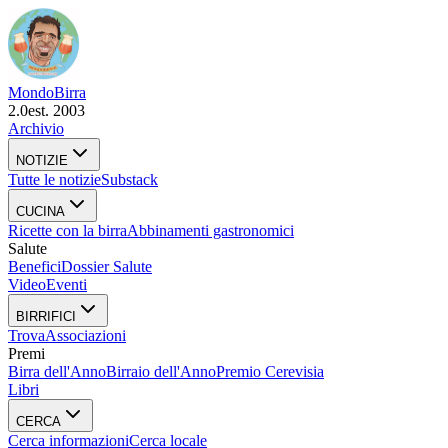
Mondo
Birra
2.0
est. 2003
Archivio
NOTIZIE
Tutte le notizie
Substack
CUCINA
Ricette con la birra
Abbinamenti gastronomici
Salute
Benefici
Dossier Salute
Video
Eventi
BIRRIFICI
Trova
Associazioni
Premi
Birra dell'Anno
Birraio dell'Anno
Premio Cerevisia
Libri
CERCA
Cerca informazioni
Cerca locale