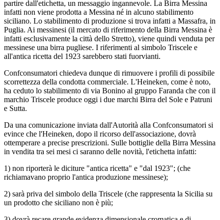
partire dall'etichetta, un messaggio ingannevole. La Birra Messina
infatti non viene prodotta a Messina né in alcuno stabilimento
siciliano. Lo stabilimento di produzione si trova infatti a Massafra, in
Puglia. Ai messinesi (il mercato di riferimento della Birra Messina è
infatti esclusivamente la città dello Stretto), viene quindi venduta per
messinese una birra pugliese. I riferimenti al simbolo Triscele e
all'antica ricetta del 1923 sarebbero stati fuorvianti.
Confconsumatori chiedeva dunque di rimuovere i profili di possibile
scorrettezza della condotta commerciale. L'Heineken, come è noto,
ha ceduto lo stabilimento di via Bonino al gruppo Faranda che con il
marchio Triscele produce oggi i due marchi Birra del Sole e Patruni
e Sutta.
Da una comunicazione inviata dall'Autorità alla Confconsumatori si
evince che l'Heineken, dopo il ricorso dell'associazione, dovrà
ottemperare a precise prescrizioni. Sulle bottiglie della Birra Messina
in vendita tra sei mesi ci saranno delle novità, l'etichetta infatti:
1) non riporterà le diciture "antica ricetta" e "dal 1923"; (che
richiamavano proprio l'antica produzione messinese);
2) sarà priva del simbolo della Triscele (che rappresenta la Sicilia su
un prodotto che siciliano non è più;
3) dovrà recare grande evidenza dimensionale cromatica e di