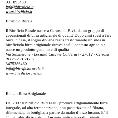
031 895450
info@birrificio.it
www.birrificio.it
Birrificio Rurale
Il Birrificio Rurale nasce a Certosa di Pavia da un gruppo di
appassionati di birra artigianale di qualità.Dopo anni spesi a fare
birra in casa, il sogno diviene realtà trasformando un silos in
birrificio:la birra artigianale ritrova così il contesto agricolo e
nasce un prodotto genuino e di qualità
Via Samperone - Località Cascine Calderari - 27012 - Certosa
di Pavia (PV)
- IT
3475386460
info@birrificiorurale.it
www.birrificiorurale.it
Br'hant Birra Artigianale
Dal 2007 il birrificio BR’HANT produce artigianalmente birra
integrale, ad alta fermentazione, non pastorizzata né filtrata,
rifermentata in bottiglia, a partire da malto d’orzo lucano. E’ il
1° microbirrificio nato in Lucania, antica terra di briganti