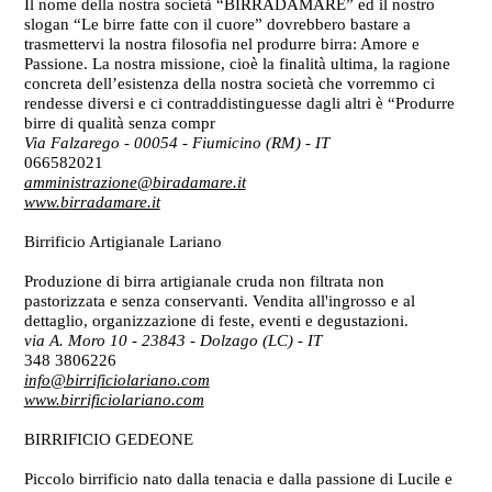
Il nome della nostra società “BIRRADAMARE” ed il nostro
slogan “Le birre fatte con il cuore” dovrebbero bastare a
trasmettervi la nostra filosofia nel produrre birra: Amore e
Passione. La nostra missione, cioè la finalità ultima, la ragione
concreta dell’esistenza della nostra società che vorremmo ci
rendesse diversi e ci contraddistinguesse dagli altri è “Produrre
birre di qualità senza compr
Via Falzarego - 00054 - Fiumicino (RM)
- IT
066582021
amministrazione@biradamare.it
www.birradamare.it
Birrificio Artigianale Lariano
Produzione di birra artigianale cruda non filtrata non
pastorizzata e senza conservanti. Vendita all'ingrosso e al
dettaglio, organizzazione di feste, eventi e degustazioni.
via A. Moro 10 - 23843 - Dolzago (LC)
- IT
348 3806226
info@birrificiolariano.com
www.birrificiolariano.com
BIRRIFICIO GEDEONE
Piccolo birrificio nato dalla tenacia e dalla passione di Lucile e