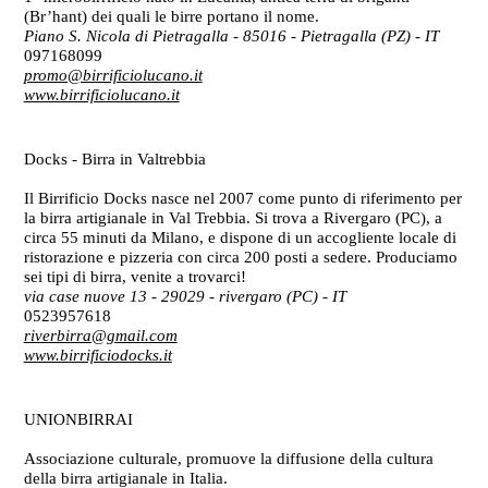
(Br’hant) dei quali le birre portano il nome.
Piano S. Nicola di Pietragalla - 85016 - Pietragalla (PZ)
- IT
097168099
promo@birrificiolucano.it
www.birrificiolucano.it
Docks - Birra in Valtrebbia
Il Birrificio Docks nasce nel 2007 come punto di riferimento per
la birra artigianale in Val Trebbia. Si trova a Rivergaro (PC), a
circa 55 minuti da Milano, e dispone di un accogliente locale di
ristorazione e pizzeria con circa 200 posti a sedere. Produciamo
sei tipi di birra, venite a trovarci!
via case nuove 13 - 29029 - rivergaro (PC)
- IT
0523957618
riverbirra@gmail.com
www.birrificiodocks.it
UNIONBIRRAI
Associazione culturale, promuove la diffusione della cultura
della birra artigianale in Italia.