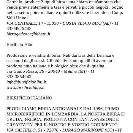
Carmelo, produce 2 tipi di birra : una chiara e un'ambrata che
vende prevalentemente a Gas e privati e piccoli negozi . Sogno
nel cassetto: poter maltare e quindi utilizzare l'orzo della Coop.
Valli Unite !
VIA CENTRALE, 14 - 15050 - COSTA VESCOVATO (AL)
- IT
338/4925445
birragedeone@libero.it
Birrificio Hibu
Produzione e vendita di birra. Nati dai Gas della Brianza e
sostenuti dagli stessi. Gli obiettivi sono quelli di avere un
prodotto tutto italiano e biologico oltre che di qualità.
via Guido Rossa, 28 - 20040 - Milano (MI)
- IT
338 3854242
info@birrificiohibu.it
www.birrificiohibu.it
BIRRIFICIO ITALIANO
PRODUCIAMO BIRRA ARTIGIANALE DAL 1996, PRIMO
MICROBIRRIFICIO IN LOMBARDIA. LA NOSTRA BIRRA E'
CRUDA, FRESCA, PRODOTTA CON TANTA PASSIONE E
CREATIVITA' PER IL NOSTRO E VOSTRO GODIMENTO
VIA CASTELLO, 51 - 22070 - LURAGO MARINONE (CO)
- IT