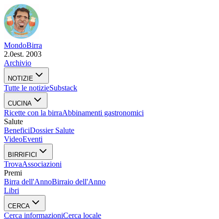
Mondo
Birra
2.0
est. 2003
Archivio
NOTIZIE
Tutte le notizie
Substack
CUCINA
Ricette con la birra
Abbinamenti gastronomici
Salute
Benefici
Dossier Salute
Video
Eventi
BIRRIFICI
Trova
Associazioni
Premi
Birra dell'Anno
Birraio dell'Anno
Libri
CERCA
Cerca informazioni
Cerca locale