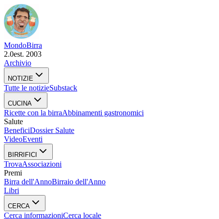
Mondo
Birra
2.0
est. 2003
Archivio
NOTIZIE
Tutte le notizie
Substack
CUCINA
Ricette con la birra
Abbinamenti gastronomici
Salute
Benefici
Dossier Salute
Video
Eventi
BIRRIFICI
Trova
Associazioni
Premi
Birra dell'Anno
Birraio dell'Anno
Libri
CERCA
Cerca informazioni
Cerca locale