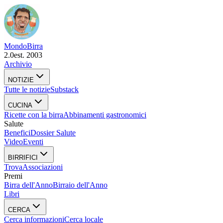
Mondo
Birra
2.0
est. 2003
Archivio
NOTIZIE
Tutte le notizie
Substack
CUCINA
Ricette con la birra
Abbinamenti gastronomici
Salute
Benefici
Dossier Salute
Video
Eventi
BIRRIFICI
Trova
Associazioni
Premi
Birra dell'Anno
Birraio dell'Anno
Libri
CERCA
Cerca informazioni
Cerca locale