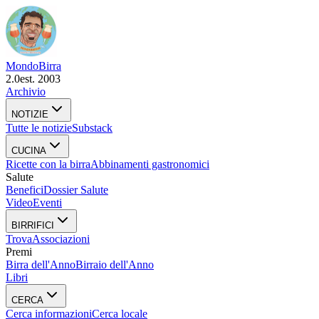
Mondo
Birra
2.0
est. 2003
Archivio
NOTIZIE
Tutte le notizie
Substack
CUCINA
Ricette con la birra
Abbinamenti gastronomici
Salute
Benefici
Dossier Salute
Video
Eventi
BIRRIFICI
Trova
Associazioni
Premi
Birra dell'Anno
Birraio dell'Anno
Libri
CERCA
Cerca informazioni
Cerca locale