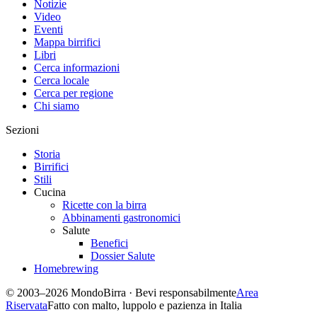
Notizie
Video
Eventi
Mappa birrifici
Libri
Cerca informazioni
Cerca locale
Cerca per regione
Chi siamo
Sezioni
Storia
Birrifici
Stili
Cucina
Ricette con la birra
Abbinamenti gastronomici
Salute
Benefici
Dossier Salute
Homebrewing
© 2003–2026 MondoBirra · Bevi responsabilmente
Area
Riservata
Fatto con malto, luppolo e pazienza in Italia