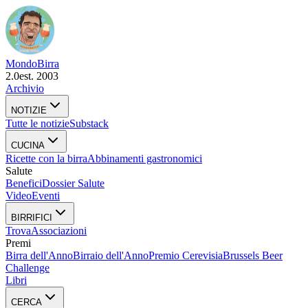
Mondo
Birra
2.0
est. 2003
Archivio
NOTIZIE
Tutte le notizie
Substack
CUCINA
Ricette con la birra
Abbinamenti gastronomici
Salute
Benefici
Dossier Salute
Video
Eventi
BIRRIFICI
Trova
Associazioni
Premi
Birra dell'Anno
Birraio dell'Anno
Premio Cerevisia
Brussels Beer
Challenge
Libri
CERCA