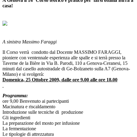
A Genova il
14° Corso teorico e pratico per farsi ottima Birra a
casa!
A sinistra Massimo Faraggi
Il Corso verrà condotto dal Docente MASSIMO FARAGGI,
pioniere con ventennale esperienza alle spalle e si terrà presso la
Taverne de la Bière in Via B. Parodi, 110 a Genova-Ceranesi, 15
minuti dal casello autostradale di Ge-Bolzaneto sulla A7 (Genova-
Milano) e si svolgerà:
Domenica, 25 Ottobre 2009, dalle ore 9.00 alle ore 18.00
Programma:
ore 9,00 Benvenuto ai partecipanti
Macinatura e riscaldamento
Introduzione sulle tecniche di produzione
Gli ingredienti
La preparazione del mosto per infusione
La fermentazione
Le tipologie di attrezzatura