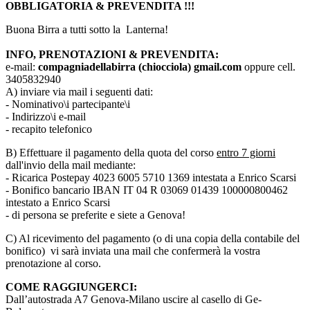
OBBLIGATORIA & PREVENDITA !!!
Buona Birra a tutti sotto la Lanterna!
INFO, PRENOTAZIONI & PREVENDITA:
e-mail:
compagniadellabirra (chiocciola) gmail.com
oppure cell.
3405832940
A) inviare via mail i seguenti dati:
- Nominativo\i partecipante\i
- Indirizzo\i e-mail
- recapito telefonico
B) Effettuare il pagamento della quota del corso
entro 7 giorni
dall'invio della mail mediante:
- Ricarica Postepay 4023 6005 5710 1369 intestata a Enrico Scarsi
- Bonifico bancario IBAN IT 04 R 03069 01439 100000800462
intestato a Enrico Scarsi
- di persona se preferite e siete a Genova!
C) Al ricevimento del pagamento (o di una copia della contabile del
bonifico) vi sarà inviata una mail che confermerà la vostra
prenotazione al corso.
COME RAGGIUNGERCI:
Dall’autostrada A7 Genova-Milano uscire al casello di Ge-