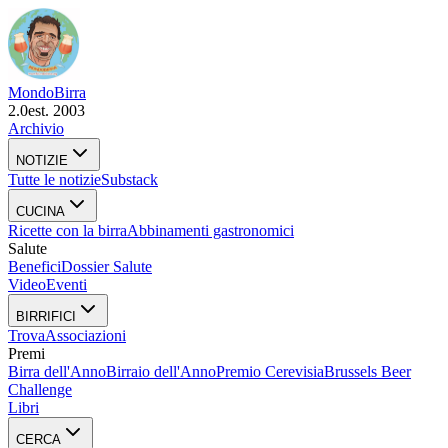
Mondo
Birra
2.0
est. 2003
Archivio
NOTIZIE
Tutte le notizie
Substack
CUCINA
Ricette con la birra
Abbinamenti gastronomici
Salute
Benefici
Dossier Salute
Video
Eventi
BIRRIFICI
Trova
Associazioni
Premi
Birra dell'Anno
Birraio dell'Anno
Premio Cerevisia
Brussels Beer
Challenge
Libri
CERCA