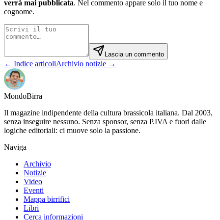
verrà mai pubblicata
. Nel commento appare solo il tuo nome e
cognome.
Lascia un commento
← Indice articoli
Archivio notizie →
Mondo
Birra
Il magazine indipendente della cultura brassicola italiana. Dal 2003,
senza inseguire nessuno. Senza sponsor, senza P.IVA e fuori dalle
logiche editoriali: ci muove solo la passione.
Naviga
Archivio
Notizie
Video
Eventi
Mappa birrifici
Libri
Cerca informazioni