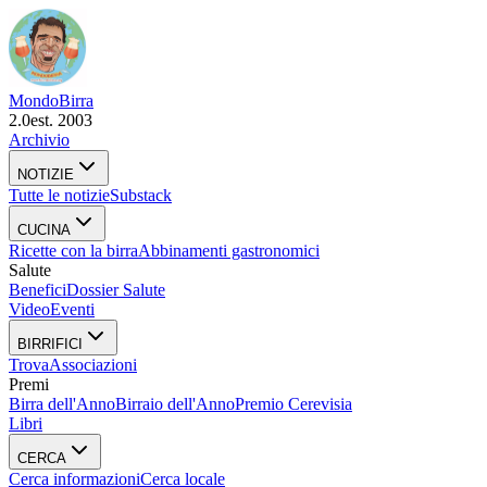
Mondo
Birra
2.0
est. 2003
Archivio
NOTIZIE
Tutte le notizie
Substack
CUCINA
Ricette con la birra
Abbinamenti gastronomici
Salute
Benefici
Dossier Salute
Video
Eventi
BIRRIFICI
Trova
Associazioni
Premi
Birra dell'Anno
Birraio dell'Anno
Premio Cerevisia
Libri
CERCA
Cerca informazioni
Cerca locale