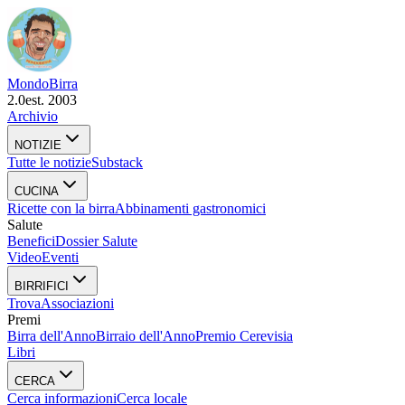
Mondo
Birra
2.0
est. 2003
Archivio
NOTIZIE
Tutte le notizie
Substack
CUCINA
Ricette con la birra
Abbinamenti gastronomici
Salute
Benefici
Dossier Salute
Video
Eventi
BIRRIFICI
Trova
Associazioni
Premi
Birra dell'Anno
Birraio dell'Anno
Premio Cerevisia
Libri
CERCA
Cerca informazioni
Cerca locale