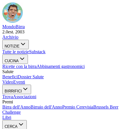
Mondo
Birra
2.0
est. 2003
Archivio
NOTIZIE
Tutte le notizie
Substack
CUCINA
Ricette con la birra
Abbinamenti gastronomici
Salute
Benefici
Dossier Salute
Video
Eventi
BIRRIFICI
Trova
Associazioni
Premi
Birra dell'Anno
Birraio dell'Anno
Premio Cerevisia
Brussels Beer
Challenge
Libri
CERCA