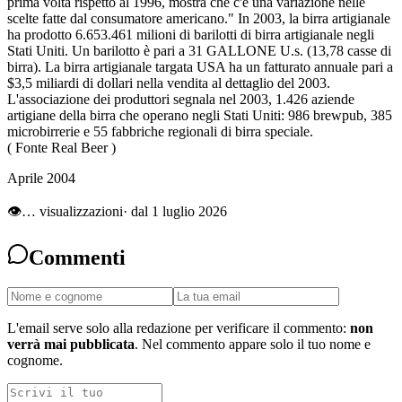
prima volta rispetto al 1996, mostra che c'è una variazione nelle
scelte fatte dal consumatore americano." In 2003, la birra artigianale
ha prodotto 6.653.461 milioni di barilotti di birra artigianale negli
Stati Uniti. Un barilotto è pari a 31 GALLONE U.s. (13,78 casse di
birra). La birra artigianale targata USA ha un fatturato annuale pari a
$3,5 miliardi di dollari nella vendita al dettaglio del 2003.
L'associazione dei produttori segnala nel 2003, 1.426 aziende
artigiane della birra che operano negli Stati Uniti: 986 brewpub, 385
microbirrerie e 55 fabbriche regionali di birra speciale.
( Fonte Real Beer )
Aprile 2004
👁
…
visualizzazioni
· dal 1 luglio 2026
Commenti
L'email serve solo alla redazione per verificare il commento:
non
verrà mai pubblicata
. Nel commento appare solo il tuo nome e
cognome.