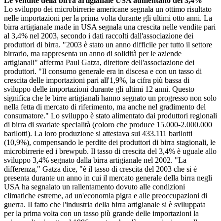
Le vendite della birra artigianale USA aumentano del 3,4%
Lo sviluppo dei microbirrerie americane segnala un ottimo risultato
nelle importazioni per la prima volta durante gli ultimi otto anni. La
birra artigianale made in USA segnala una crescita nelle vendite pari
al 3,4% nel 2003, secondo i dati raccolti dall'associazione dei
produttori di birra. "2003 è stato un anno difficile per tutto il settore
birrario, ma rappresenta un anno di solidità per le aziende
artigianali" afferma Paul Gatza, direttore dell'associazione dei
produttori. "Il consumo generale era in discesa e con un tasso di
crescita delle importazioni pari all'1,9%, la cifra più bassa di
sviluppo delle importazioni durante gli ultimi 12 anni. Questo
significa che le birre artigianali hanno segnato un progresso non solo
nella fetta di mercato di riferimento, ma anche nel gradimento del
consumatore." Lo sviluppo è stato alimentato dai produttori regionali
di birra di svariate specialità (coloro che produce 15.000-2.000.000
barilotti). La loro produzione si attestava sui 433.111 barilotti
(10,9%), compensando le perdite dei produttori di birra stagionali, le
microbirrerie ed i brewpub. Il tasso di crescita del 3,4% è uguale allo
sviluppo 3,4% segnato dalla birra artigianale nel 2002. "La
differenza," Gatza dice, "è il tasso di crescita del 2003 che si è
presenta durante un anno in cui il mercato generale della birra negli
USA ha segnalato un rallentamento dovuto alle condizioni
climatiche estreme, ad un'economia pigra e alle preoccupazioni di
guerra. Il fatto che l'industria della birra artigianale si è sviluppata
per la prima volta con un tasso più grande delle importazioni la