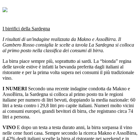
I birrifici della Sardegna
I risultati di un'indagine realizzata da Makno e AssoBirra. Il
Gambero Rosso consiglia le scelte a tavola La Sardegna si colloca
al primo posto nella classifica dei consumi di birra.
La birra piace sempre più, soprattutto ai sardi. La “bionda” regina
delle tavole estive è infatti la bevanda preferita dagli italiani al
ristorante e per la prima volta supera nei consumi il più tradizionale
vino.
I NUMERI
Secondo una recente indagine condotta da Makno e
AssoBirra, la Sardegna si colloca al primo posto tra le regioni
italiane per numero di litri bevuti, doppiando la media nazionale: 60
litri a testa contro i 29,8 litri pro capite italiani. Numeri molto vicini
ai consumi europei, grandi bevitori di birra, che registrano circa 74
litri a persona.
VINO
E dopo un testa a testa durato anni, la birra sorpassa il vino
nelle cene fuori casa. Sempre secondo la ricerca Makno e AssoBirra,
il 42% degli italiani sceglie la birra al ristorante nei weekend e in