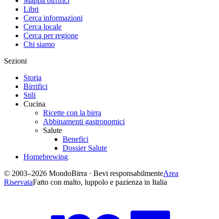
Mappa birrifici
Libri
Cerca informazioni
Cerca locale
Cerca per regione
Chi siamo
Sezioni
Storia
Birrifici
Stili
Cucina
Ricette con la birra
Abbinamenti gastronomici
Salute
Benefici
Dossier Salute
Homebrewing
© 2003–2026 MondoBirra · Bevi responsabilmente
Area
Riservata
Fatto con malto, luppolo e pazienza in Italia