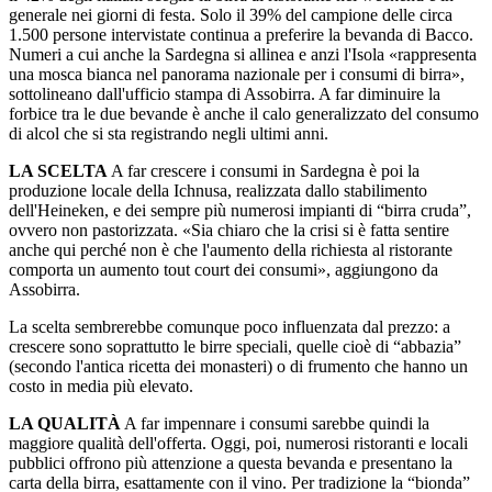
generale nei giorni di festa. Solo il 39% del campione delle circa
1.500 persone intervistate continua a preferire la bevanda di Bacco.
Numeri a cui anche la Sardegna si allinea e anzi l'Isola «rappresenta
una mosca bianca nel panorama nazionale per i consumi di birra»,
sottolineano dall'ufficio stampa di Assobirra. A far diminuire la
forbice tra le due bevande è anche il calo generalizzato del consumo
di alcol che si sta registrando negli ultimi anni.
LA SCELTA
A far crescere i consumi in Sardegna è poi la
produzione locale della Ichnusa, realizzata dallo stabilimento
dell'Heineken, e dei sempre più numerosi impianti di “birra cruda”,
ovvero non pastorizzata. «Sia chiaro che la crisi si è fatta sentire
anche qui perché non è che l'aumento della richiesta al ristorante
comporta un aumento tout court dei consumi», aggiungono da
Assobirra.
La scelta sembrerebbe comunque poco influenzata dal prezzo: a
crescere sono soprattutto le birre speciali, quelle cioè di “abbazia”
(secondo l'antica ricetta dei monasteri) o di frumento che hanno un
costo in media più elevato.
LA QUALITÀ
A far impennare i consumi sarebbe quindi la
maggiore qualità dell'offerta. Oggi, poi, numerosi ristoranti e locali
pubblici offrono più attenzione a questa bevanda e presentano la
carta della birra, esattamente con il vino. Per tradizione la “bionda”