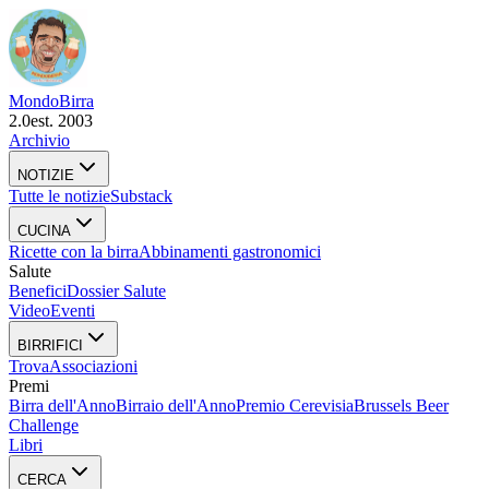
Mondo
Birra
2.0
est. 2003
Archivio
NOTIZIE
Tutte le notizie
Substack
CUCINA
Ricette con la birra
Abbinamenti gastronomici
Salute
Benefici
Dossier Salute
Video
Eventi
BIRRIFICI
Trova
Associazioni
Premi
Birra dell'Anno
Birraio dell'Anno
Premio Cerevisia
Brussels Beer
Challenge
Libri
CERCA