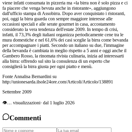
viene infatti consumata in pizzeria ma «la birra non è solo pizza e ci
fa piacere che venga bevuta anche in ristorante», aggiungono
dall'ufficio stampa di Assobirra. Dopo aver conquistato i ristoranti,
poi, oggi la birra guarda con sempre maggiore interesse alle
occasioni speciali e alle serate gourmet in casa, accostamento
considerato la vera tendenza dell'estate 2009. In tempo di crisi,
infatti, il 73,3% degli italiani organizza periodicamente cene tra le
mura domestiche e nel 61,6% dei casi sceglie la birra come bevanda
per accompagnare i piatti. Secondo un italiano su due, l'immagine
della bevanda è cambiata in meglio rispetto a 5 anni e oggi anche il
Gambero Rosso, la rinomata rivista culinaria, inizia ad interessarti
alla birra: offrendo sul sito la consulenza di un esperto che
consiglierà la birra giusta per ogni piatto e menù.
Fonte Annalisa Bernardini su
http://unionesarda.ilsole24ore.com/Articoli/Articolo/138891
Settembre 2009
👁
…
visualizzazioni
· dal 1 luglio 2026
Commenti