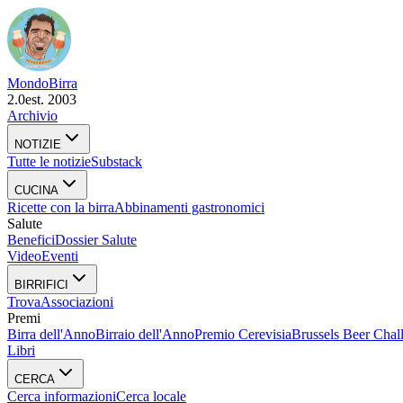
Mondo
Birra
2.0
est. 2003
Archivio
NOTIZIE
Tutte le notizie
Substack
CUCINA
Ricette con la birra
Abbinamenti gastronomici
Salute
Benefici
Dossier Salute
Video
Eventi
BIRRIFICI
Trova
Associazioni
Premi
Birra dell'Anno
Birraio dell'Anno
Premio Cerevisia
Brussels Beer Chal
Libri
CERCA
Cerca informazioni
Cerca locale