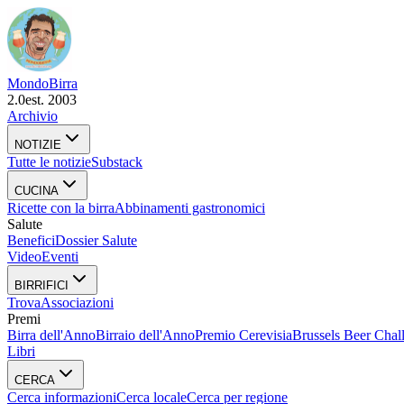
Mondo
Birra
2.0
est. 2003
Archivio
NOTIZIE
Tutte le notizie
Substack
CUCINA
Ricette con la birra
Abbinamenti gastronomici
Salute
Benefici
Dossier Salute
Video
Eventi
BIRRIFICI
Trova
Associazioni
Premi
Birra dell'Anno
Birraio dell'Anno
Premio Cerevisia
Brussels Beer Chal
Libri
CERCA
Cerca informazioni
Cerca locale
Cerca per regione