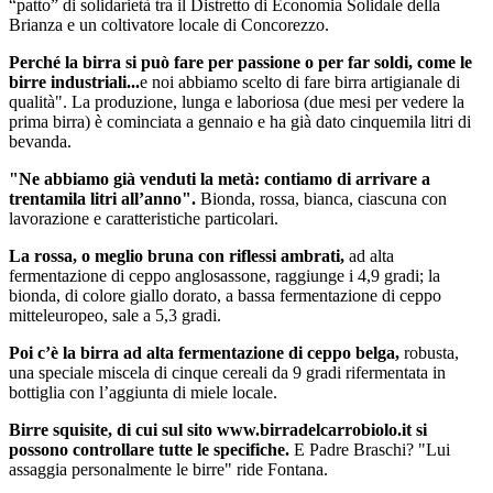
“patto” di solidarietà tra il Distretto di Economia Solidale della
Brianza e un coltivatore locale di Concorezzo.
Perché la birra si può fare per passione o per far soldi, come le
birre industriali...
e noi abbiamo scelto di fare birra artigianale di
qualità". La produzione, lunga e laboriosa (due mesi per vedere la
prima birra) è cominciata a gennaio e ha già dato cinquemila litri di
bevanda.
"Ne abbiamo già venduti la metà: contiamo di arrivare a
trentamila litri all’anno".
Bionda, rossa, bianca, ciascuna con
lavorazione e caratteristiche particolari.
La rossa, o meglio bruna con riflessi ambrati,
ad alta
fermentazione di ceppo anglosassone, raggiunge i 4,9 gradi; la
bionda, di colore giallo dorato, a bassa fermentazione di ceppo
mitteleuropeo, sale a 5,3 gradi.
Poi c’è la birra ad alta fermentazione di ceppo belga,
robusta,
una speciale miscela di cinque cereali da 9 gradi rifermentata in
bottiglia con l’aggiunta di miele locale.
Birre squisite, di cui sul sito www.birradelcarrobiolo.it si
possono controllare tutte le specifiche.
E Padre Braschi? "Lui
assaggia personalmente le birre" ride Fontana.