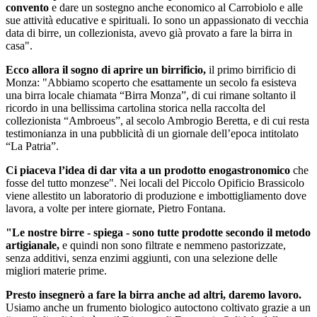
convento
e dare un sostegno anche economico al Carrobiolo e alle
sue attività educative e spirituali. Io sono un appassionato di vecchia
data di birre, un collezionista, avevo già provato a fare la birra in
casa".
Ecco allora il sogno di aprire un birrificio,
il primo birrificio di
Monza: "Abbiamo scoperto che esattamente un secolo fa esisteva
una birra locale chiamata “Birra Monza”, di cui rimane soltanto il
ricordo in una bellissima cartolina storica nella raccolta del
collezionista “Ambroeus”, al secolo Ambrogio Beretta, e di cui resta
testimonianza in una pubblicità di un giornale dell’epoca intitolato
“La Patria”.
Ci piaceva l’idea di dar vita a un prodotto enogastronomico
che
fosse del tutto monzese". Nei locali del Piccolo Opificio Brassicolo
viene allestito un laboratorio di produzione e imbottigliamento dove
lavora, a volte per intere giornate, Pietro Fontana.
"Le nostre birre - spiega - sono tutte prodotte secondo il metodo
artigianale,
e quindi non sono filtrate e nemmeno pastorizzate,
senza additivi, senza enzimi aggiunti, con una selezione delle
migliori materie prime.
Presto insegnerò a fare la birra anche ad altri, daremo lavoro.
Usiamo anche un frumento biologico autoctono coltivato grazie a un