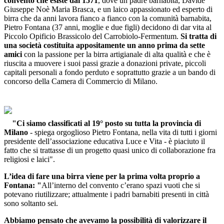
convento che esiste dal 1571
, dove un padre barnabita, Davide
Giuseppe Noè Maria Brasca, e un laico appassionato ed esperto di
birra che da anni lavora fianco a fianco con la comunità barnabita,
Pietro Fontana (37 anni, moglie e due figli) decidono di dar vita al
Piccolo Opificio Brassicolo del Carrobiolo-Fermentum.
Si tratta di
una società costituita appositamente un anno prima da sette
amici
con la passione per la birra artigianale di alta qualità e che è
riuscita a muovere i suoi passi grazie a donazioni private, piccoli
capitali personali a fondo perduto e soprattutto grazie a un bando di
concorso della Camera di Commercio di Milano.
"Ci siamo classificati al 19° posto su tutta la provincia di
Milano
- spiega orgoglioso Pietro Fontana, nella vita di tutti i giorni
presidente dell’associazione educativa Luce e Vita - è piaciuto il
fatto che si trattasse di un progetto quasi unico di collaborazione fra
religiosi e laici".
L’idea di fare una birra viene per la prima volta proprio a
Fontana: "
All’interno del convento c’erano spazi vuoti che si
potevano riutilizzare; attualmente i padri barnabiti presenti in città
sono soltanto sei.
Abbiamo pensato che avevamo la possibilità di valorizzare il