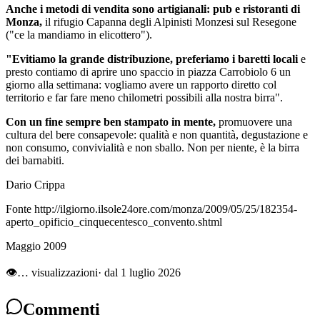
Anche i metodi di vendita sono artigianali: pub e ristoranti di
Monza,
il rifugio Capanna degli Alpinisti Monzesi sul Resegone
("ce la mandiamo in elicottero").
"Evitiamo la grande distribuzione, preferiamo i baretti locali
e
presto contiamo di aprire uno spaccio in piazza Carrobiolo 6 un
giorno alla settimana: vogliamo avere un rapporto diretto col
territorio e far fare meno chilometri possibili alla nostra birra".
Con un fine sempre ben stampato in mente,
promuovere una
cultura del bere consapevole: qualità e non quantità, degustazione e
non consumo, convivialità e non sballo. Non per niente, è la birra
dei barnabiti.
Dario Crippa
Fonte http://ilgiorno.ilsole24ore.com/monza/2009/05/25/182354-
aperto_opificio_cinquecentesco_convento.shtml
Maggio 2009
👁
…
visualizzazioni
· dal 1 luglio 2026
Commenti