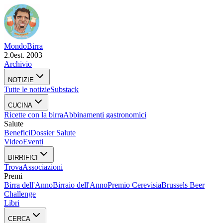
Mondo
Birra
2.0
est. 2003
Archivio
NOTIZIE
Tutte le notizie
Substack
CUCINA
Ricette con la birra
Abbinamenti gastronomici
Salute
Benefici
Dossier Salute
Video
Eventi
BIRRIFICI
Trova
Associazioni
Premi
Birra dell'Anno
Birraio dell'Anno
Premio Cerevisia
Brussels Beer
Challenge
Libri
CERCA