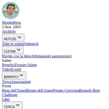
Mondo
Birra
2.0
est. 2003
Archivio
NOTIZIE
Tutte le notizie
Substack
CUCINA
Ricette con la birra
Abbinamenti gastronomici
Salute
Benefici
Dossier Salute
Video
Eventi
BIRRIFICI
Trova
Associazioni
Premi
Birra dell'Anno
Birraio dell'Anno
Premio Cerevisia
Brussels Beer
Challenge
Libri
CERCA