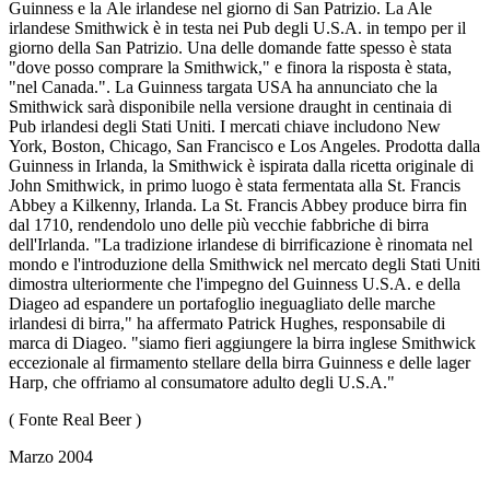
Guinness e la Ale irlandese nel giorno di San Patrizio. La Ale
irlandese Smithwick è in testa nei Pub degli U.S.A. in tempo per il
giorno della San Patrizio. Una delle domande fatte spesso è stata
"dove posso comprare la Smithwick," e finora la risposta è stata,
"nel Canada.". La Guinness targata USA ha annunciato che la
Smithwick sarà disponibile nella versione draught in centinaia di
Pub irlandesi degli Stati Uniti. I mercati chiave includono New
York, Boston, Chicago, San Francisco e Los Angeles. Prodotta dalla
Guinness in Irlanda, la Smithwick è ispirata dalla ricetta originale di
John Smithwick, in primo luogo è stata fermentata alla St. Francis
Abbey a Kilkenny, Irlanda. La St. Francis Abbey produce birra fin
dal 1710, rendendolo uno delle più vecchie fabbriche di birra
dell'Irlanda. "La tradizione irlandese di birrificazione è rinomata nel
mondo e l'introduzione della Smithwick nel mercato degli Stati Uniti
dimostra ulteriormente che l'impegno del Guinness U.S.A. e della
Diageo ad espandere un portafoglio ineguagliato delle marche
irlandesi di birra," ha affermato Patrick Hughes, responsabile di
marca di Diageo. "siamo fieri aggiungere la birra inglese Smithwick
eccezionale al firmamento stellare della birra Guinness e delle lager
Harp, che offriamo al consumatore adulto degli U.S.A."
( Fonte Real Beer )
Marzo 2004