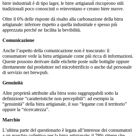
birre industriali è di tipo lager, le birre artigianali riscoprono stili
tradizionali poco conosciuti o reinventano e creano birre nuove.
Oltre il 6% delle risposte dà risalto alla carbonazione della birra
artigianale: inferiore rispetto a quella industriale e spesso più
apprezzata perché ne facilita la bevibilità.
Comunicazione
Anche l’aspetto della comunicazione non è trascurato: il
consumatore vede la birra artigianale come più ricca di informazioni.
Queste possono derivare dalle etichette poste sulle bottiglie oppure
direttamente dal produttore nel microbirrificio o anche dal personale
di servizio nei brewpub.
Genuinità
Altre proprietà attribuite alla birra sono raggruppabili sotto la
definizione “caratteristiche non percepibili”: ad esempio la
“genuinità” della birra artigianale, il suo “legame con il territorio”
oppure la “ricercatezza”.
Marchio
L’ultima parte del questionario è legata all’interesse dei consumatori
a un marchio collettivo per la birra artigianale: il 78% ritiene che