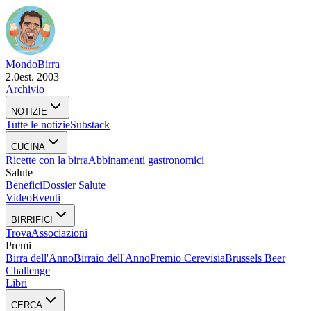
Mondo
Birra
2.0
est. 2003
Archivio
NOTIZIE
Tutte le notizie
Substack
CUCINA
Ricette con la birra
Abbinamenti gastronomici
Salute
Benefici
Dossier Salute
Video
Eventi
BIRRIFICI
Trova
Associazioni
Premi
Birra dell'Anno
Birraio dell'Anno
Premio Cerevisia
Brussels Beer
Challenge
Libri
CERCA