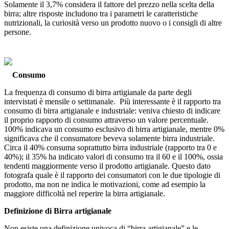
Solamente il 3,7% considera il fattore del prezzo nella scelta della
birra; altre risposte includono tra i parametri le caratteristiche
nutrizionali, la curiosità verso un prodotto nuovo o i consigli di altre
persone.
Consumo
La frequenza di consumo di birra artigianale da parte degli
intervistati è mensile o settimanale. Più interessante è il rapporto tra
consumo di birra artigianale e industriale: veniva chiesto di indicare
il proprio rapporto di consumo attraverso un valore percentuale.
100% indicava un consumo esclusivo di birra artigianale, mentre 0%
significava che il consumatore beveva solamente birra industriale.
Circa il 40% consuma soprattutto birra industriale (rapporto tra 0 e
40%); il 35% ha indicato valori di consumo tra il 60 e il 100%, ossia
tendenti maggiormente verso il prodotto artigianale. Questo dato
fotografa quale è il rapporto dei consumatori con le due tipologie di
prodotto, ma non ne indica le motivazioni, come ad esempio la
maggiore difficoltà nel reperire la birra artigianale.
Definizione di Birra artigianale
Non esiste una definizione univoca di “birra artigianale” e le