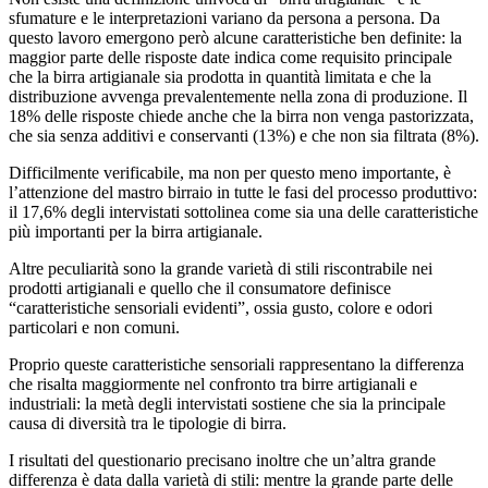
sfumature e le interpretazioni variano da persona a persona. Da
questo lavoro emergono però alcune caratteristiche ben definite: la
maggior parte delle risposte date indica come requisito principale
che la birra artigianale sia prodotta in quantità limitata e che la
distribuzione avvenga prevalentemente nella zona di produzione. Il
18% delle risposte chiede anche che la birra non venga pastorizzata,
che sia senza additivi e conservanti (13%) e che non sia filtrata (8%).
Difficilmente verificabile, ma non per questo meno importante, è
l’attenzione del mastro birraio in tutte le fasi del processo produttivo:
il 17,6% degli intervistati sottolinea come sia una delle caratteristiche
più importanti per la birra artigianale.
Altre peculiarità sono la grande varietà di stili riscontrabile nei
prodotti artigianali e quello che il consumatore definisce
“caratteristiche sensoriali evidenti”, ossia gusto, colore e odori
particolari e non comuni.
Proprio queste caratteristiche sensoriali rappresentano la differenza
che risalta maggiormente nel confronto tra birre artigianali e
industriali: la metà degli intervistati sostiene che sia la principale
causa di diversità tra le tipologie di birra.
I risultati del questionario precisano inoltre che un’altra grande
differenza è data dalla varietà di stili: mentre la grande parte delle