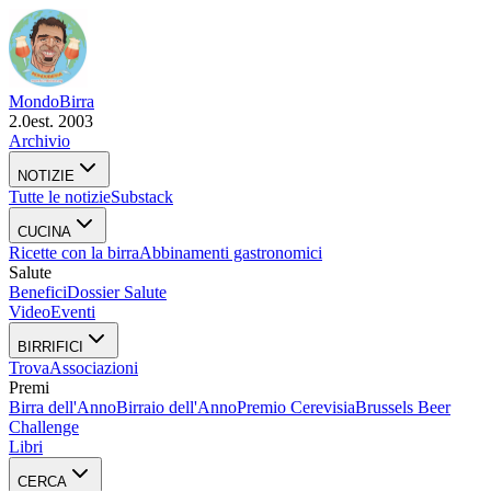
Mondo
Birra
2.0
est. 2003
Archivio
NOTIZIE
Tutte le notizie
Substack
CUCINA
Ricette con la birra
Abbinamenti gastronomici
Salute
Benefici
Dossier Salute
Video
Eventi
BIRRIFICI
Trova
Associazioni
Premi
Birra dell'Anno
Birraio dell'Anno
Premio Cerevisia
Brussels Beer
Challenge
Libri
CERCA