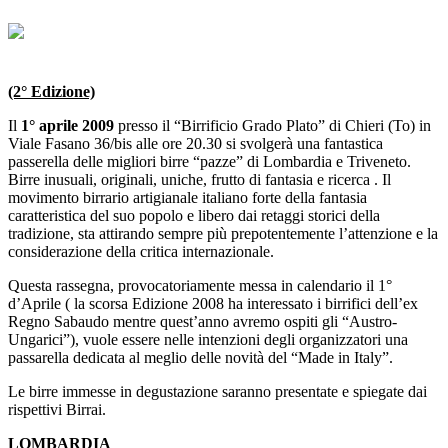
(2° Edizione)
Il
1° aprile 2009
presso il “Birrificio Grado Plato” di Chieri (To) in
Viale Fasano 36/bis alle ore 20.30
si svolgerà una fantastica
passerella delle migliori birre “pazze” di Lombardia e Triveneto.
Birre inusuali, originali, uniche, frutto di fantasia e ricerca . Il
movimento birrario artigianale italiano forte della fantasia
caratteristica del suo popolo e libero dai retaggi storici della
tradizione, sta attirando sempre più prepotentemente l’attenzione e la
considerazione della critica internazionale.
Questa rassegna, provocatoriamente messa in calendario il 1°
d’Aprile ( la scorsa Edizione 2008 ha interessato i birrifici dell’ex
Regno Sabaudo mentre quest’anno avremo ospiti gli “Austro-
Ungarici”), vuole essere nelle intenzioni degli organizzatori una
passarella dedicata al meglio delle novità del “Made in Italy”.
Le birre immesse in degustazione saranno presentate e spiegate dai
rispettivi Birrai.
LOMBARDIA