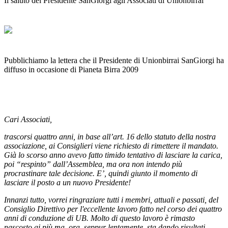
Il saluto del Presidente SanGiorgi agli Associati di Unionbirrai
Pubblichiamo la lettera che il Presidente di Unionbirrai SanGiorgi ha
diffuso in occasione di Pianeta Birra 2009
Cari Associati,
trascorsi quattro anni, in base all’art. 16 dello statuto della nostra
associazione, ai Consiglieri viene richiesto di rimettere il mandato.
Già lo scorso anno avevo fatto timido tentativo di lasciare la carica,
poi “respinto” dall’Assemblea, ma ora non intendo più
procrastinare tale decisione. E’, quindi giunto il momento di
lasciare il posto a un nuovo Presidente!
Innanzi tutto, vorrei ringraziare tutti i membri, attuali e passati, del
Consiglio Direttivo per l'eccellente lavoro fatto nel corso dei quattro
anni di conduzione di UB. Molto di questo lavoro è rimasto
nascosto ai più ma, ora, seppur lentamente, sta dando risultati