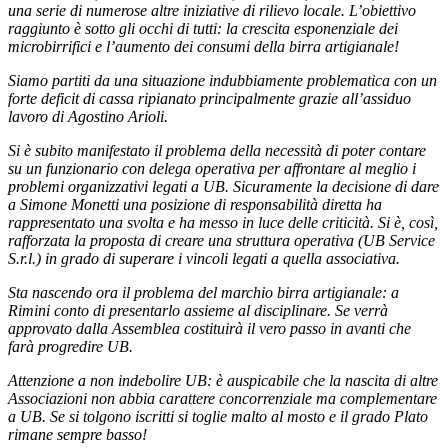
una serie di numerose altre iniziative di rilievo locale. L’obiettivo
raggiunto è sotto gli occhi di tutti: la crescita esponenziale dei
microbirrifici e l’aumento dei consumi della birra artigianale!
Siamo partiti da una situazione indubbiamente problematica con un
forte deficit di cassa ripianato principalmente grazie all’assiduo
lavoro di Agostino Arioli.
Si è subito manifestato il problema della necessità di poter contare
su un funzionario con delega operativa per affrontare al meglio i
problemi organizzativi legati a UB. Sicuramente la decisione di dare
a Simone Monetti una posizione di responsabilità diretta ha
rappresentato una svolta e ha messo in luce delle criticità. Si è, così,
rafforzata la proposta di creare una struttura operativa (UB Service
S.r.l.) in grado di superare i vincoli legati a quella associativa.
Sta nascendo ora il problema del marchio birra artigianale: a
Rimini conto di presentarlo assieme al disciplinare. Se verrà
approvato dalla Assemblea costituirà il vero passo in avanti che
farà progredire UB.
Attenzione a non indebolire UB: è auspicabile che la nascita di altre
Associazioni non abbia carattere concorrenziale ma complementare
a UB. Se si tolgono iscritti si toglie malto al mosto e il grado Plato
rimane sempre basso!