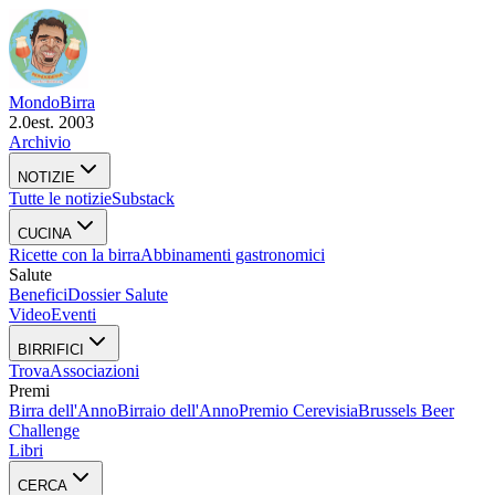
Mondo
Birra
2.0
est. 2003
Archivio
NOTIZIE
Tutte le notizie
Substack
CUCINA
Ricette con la birra
Abbinamenti gastronomici
Salute
Benefici
Dossier Salute
Video
Eventi
BIRRIFICI
Trova
Associazioni
Premi
Birra dell'Anno
Birraio dell'Anno
Premio Cerevisia
Brussels Beer
Challenge
Libri
CERCA