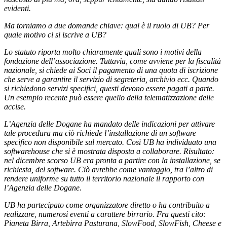
evidenti.
Ma torniamo a due domande chiave: qual è il ruolo di UB? Per
quale motivo ci si iscrive a UB?
Lo statuto riporta molto chiaramente quali sono i motivi della
fondazione dell’associazione. Tuttavia, come avviene per la fiscalità
nazionale, si chiede ai Soci il pagamento di una quota di iscrizione
che serve a garantire il servizio di segreteria, archivio ecc. Quando
si richiedono servizi specifici, questi devono essere pagati a parte.
Un esempio recente può essere quello della telematizzazione delle
accise.
L’Agenzia delle Dogane ha mandato delle indicazioni per attivare
tale procedura ma ciò richiede l’installazione di un software
specifico non disponibile sul mercato. Così UB ha individuato una
softwarehouse che si è mostrata disposta a collaborare. Risultato:
nel dicembre scorso UB era pronta a partire con la installazione, se
richiesta, del software. Ciò avrebbe come vantaggio, tra l’altro di
rendere uniforme su tutto il territorio nazionale il rapporto con
l’Agenzia delle Dogane.
UB ha partecipato come organizzatore diretto o ha contribuito a
realizzare, numerosi eventi a carattere birrario. Fra questi cito:
Pianeta Birra, Artebirra Pasturana, SlowFood, SlowFish, Cheese e