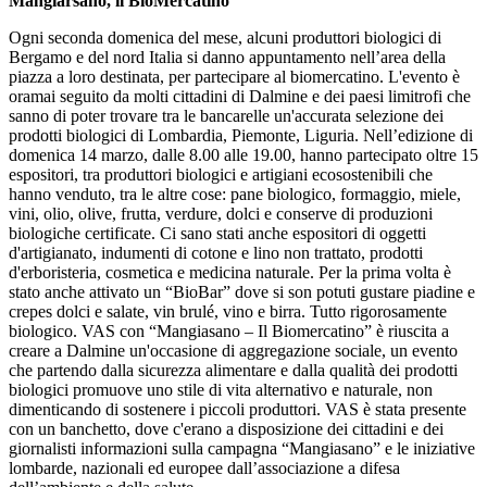
Mangiarsano, il BioMercatino
Ogni seconda domenica del mese, alcuni produttori biologici di
Bergamo e del nord Italia si danno appuntamento nell’area della
piazza a loro destinata, per partecipare al biomercatino. L'evento è
oramai seguito da molti cittadini di Dalmine e dei paesi limitrofi che
sanno di poter trovare tra le bancarelle un'accurata selezione dei
prodotti biologici di Lombardia, Piemonte, Liguria. Nell’edizione di
domenica 14 marzo, dalle 8.00 alle 19.00, hanno partecipato oltre 15
espositori, tra produttori biologici e artigiani ecosostenibili che
hanno venduto, tra le altre cose: pane biologico, formaggio, miele,
vini, olio, olive, frutta, verdure, dolci e conserve di produzioni
biologiche certificate. Ci sano stati anche espositori di oggetti
d'artigianato, indumenti di cotone e lino non trattato, prodotti
d'erboristeria, cosmetica e medicina naturale. Per la prima volta è
stato anche attivato un “BioBar” dove si son potuti gustare piadine e
crepes dolci e salate, vin brulé, vino e birra. Tutto rigorosamente
biologico. VAS con “Mangiasano – Il Biomercatino” è riuscita a
creare a Dalmine un'occasione di aggregazione sociale, un evento
che partendo dalla sicurezza alimentare e dalla qualità dei prodotti
biologici promuove uno stile di vita alternativo e naturale, non
dimenticando di sostenere i piccoli produttori. VAS è stata presente
con un banchetto, dove c'erano a disposizione dei cittadini e dei
giornalisti informazioni sulla campagna “Mangiasano” e le iniziative
lombarde, nazionali ed europee dall’associazione a difesa