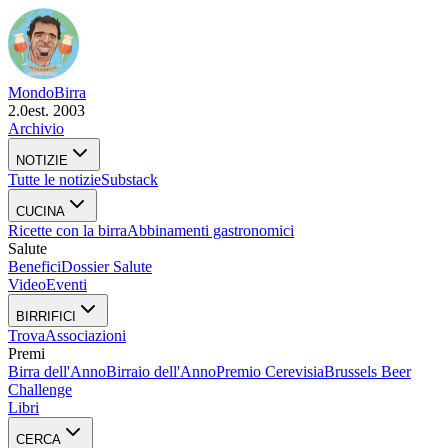
Mondo
Birra
2.0
est. 2003
Archivio
NOTIZIE
Tutte le notizie
Substack
CUCINA
Ricette con la birra
Abbinamenti gastronomici
Salute
Benefici
Dossier Salute
Video
Eventi
BIRRIFICI
Trova
Associazioni
Premi
Birra dell'Anno
Birraio dell'Anno
Premio Cerevisia
Brussels Beer
Challenge
Libri
CERCA