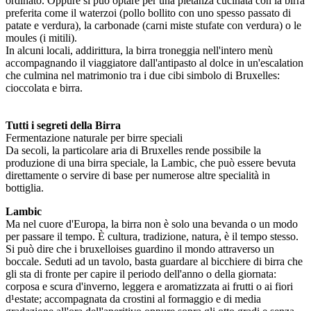
ordinato. Oppure si può optare per una pietanza cucinata con la birra
preferita come il waterzoi (pollo bollito con uno spesso passato di
patate e verdura), la carbonade (carni miste stufate con verdura) o le
moules (i mitili).
In alcuni locali, addirittura, la birra troneggia nell'intero menù
accompagnando il viaggiatore dall'antipasto al dolce in un'escalation
che culmina nel matrimonio tra i due cibi simbolo di Bruxelles:
cioccolata e birra.
Tutti i segreti della Birra
Fermentazione naturale per birre speciali
Da secoli, la particolare aria di Bruxelles rende possibile la
produzione di una birra speciale, la Lambic, che può essere bevuta
direttamente o servire di base per numerose altre specialità in
bottiglia.
Lambic
Ma nel cuore d'Europa, la birra non è solo una bevanda o un modo
per passare il tempo. È cultura, tradizione, natura, è il tempo stesso.
Si può dire che i bruxelloises guardino il mondo attraverso un
boccale. Seduti ad un tavolo, basta guardare al bicchiere di birra che
gli sta di fronte per capire il periodo dell'anno o della giornata:
corposa e scura d'inverno, leggera e aromatizzata ai frutti o ai fiori
d¹estate; accompagnata da crostini al formaggio e di media