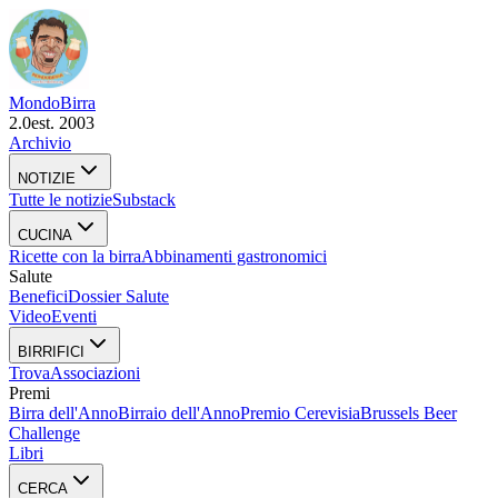
Mondo
Birra
2.0
est. 2003
Archivio
NOTIZIE
Tutte le notizie
Substack
CUCINA
Ricette con la birra
Abbinamenti gastronomici
Salute
Benefici
Dossier Salute
Video
Eventi
BIRRIFICI
Trova
Associazioni
Premi
Birra dell'Anno
Birraio dell'Anno
Premio Cerevisia
Brussels Beer
Challenge
Libri
CERCA