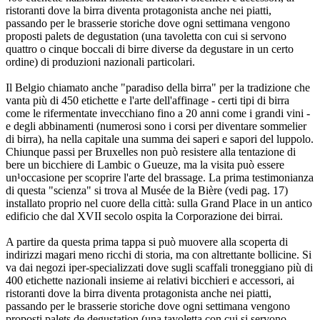
ristoranti dove la birra diventa protagonista anche nei piatti,
passando per le brasserie storiche dove ogni settimana vengono
proposti palets de degustation (una tavoletta con cui si servono
quattro o cinque boccali di birre diverse da degustare in un certo
ordine) di produzioni nazionali particolari.
Il Belgio chiamato anche "paradiso della birra" per la tradizione che
vanta più di 450 etichette e l'arte dell'affinage - certi tipi di birra
come le rifermentate invecchiano fino a 20 anni come i grandi vini -
e degli abbinamenti (numerosi sono i corsi per diventare sommelier
di birra), ha nella capitale una summa dei saperi e sapori del luppolo.
Chiunque passi per Bruxelles non può resistere alla tentazione di
bere un bicchiere di Lambic o Gueuze, ma la visita può essere
un¹occasione per scoprire l'arte del brassage. La prima testimonianza
di questa "scienza" si trova al Musée de la Bière (vedi pag. 17)
installato proprio nel cuore della città: sulla Grand Place in un antico
edificio che dal XVII secolo ospita la Corporazione dei birrai.
A partire da questa prima tappa si può muovere alla scoperta di
indirizzi magari meno ricchi di storia, ma con altrettante bollicine. Si
va dai negozi iper-specializzati dove sugli scaffali troneggiano più di
400 etichette nazionali insieme ai relativi bicchieri e accessori, ai
ristoranti dove la birra diventa protagonista anche nei piatti,
passando per le brasserie storiche dove ogni settimana vengono
proposti palets de degustation (una tavoletta con cui si servono