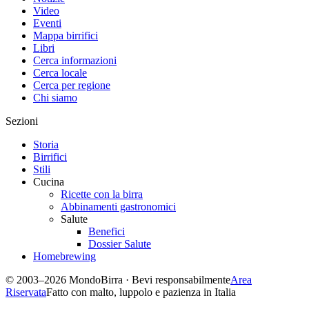
Video
Eventi
Mappa birrifici
Libri
Cerca informazioni
Cerca locale
Cerca per regione
Chi siamo
Sezioni
Storia
Birrifici
Stili
Cucina
Ricette con la birra
Abbinamenti gastronomici
Salute
Benefici
Dossier Salute
Homebrewing
© 2003–2026 MondoBirra · Bevi responsabilmente
Area
Riservata
Fatto con malto, luppolo e pazienza in Italia