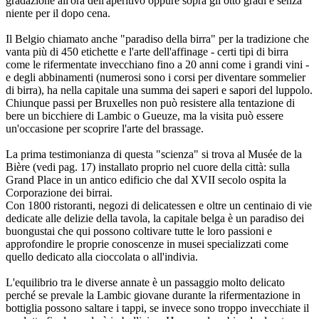
gradazione all'ora dell'aperitivo oppure sopra gli otto gradi e senza
niente per il dopo cena.
Il Belgio chiamato anche "paradiso della birra" per la tradizione che
vanta più di 450 etichette e l'arte dell'affinage - certi tipi di birra
come le rifermentate invecchiano fino a 20 anni come i grandi vini -
e degli abbinamenti (numerosi sono i corsi per diventare sommelier
di birra), ha nella capitale una summa dei saperi e sapori del luppolo.
Chiunque passi per Bruxelles non può resistere alla tentazione di
bere un bicchiere di Lambic o Gueuze, ma la visita può essere
un'occasione per scoprire l'arte del brassage.
La prima testimonianza di questa "scienza" si trova al Musée de la
Bière (vedi pag. 17) installato proprio nel cuore della città: sulla
Grand Place in un antico edificio che dal XVII secolo ospita la
Corporazione dei birrai.
Con 1800 ristoranti, negozi di delicatessen e oltre un centinaio di vie
dedicate alle delizie della tavola, la capitale belga è un paradiso dei
buongustai che qui possono coltivare tutte le loro passioni e
approfondire le proprie conoscenze in musei specializzati come
quello dedicato alla cioccolata o all'indivia.
L'equilibrio tra le diverse annate è un passaggio molto delicato
perché se prevale la Lambic giovane durante la rifermentazione in
bottiglia possono saltare i tappi, se invece sono troppo invecchiate il