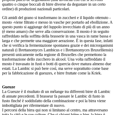
quattro o cinque boccali di birre diverse da degustare in un certo
ordine) di produzioni nazionali particolari.
Gli amidi del grano si trasformano in zuccheri e il liquido ottenuto -
mosto -viene filtrato e messo in vasche per portarlo ad ebollizione. A
questo punto si aggiunge del luppolo invecchiato di più di un anno
(è meno amaro) che serve alla conservazione. Il mosto è in seguito
raffreddato nella soffitta della brasserie in una vasca in rame bassa e
larga e che permette una maggiore aerazione. È in questa fase, infatti
che si verifica la fermentazione spontanea grazie e dei microrganismi
naturali (i Brettanomyces Lambicus e i Brettanomyces Bruxelliensis)
presenti unicamente nella regione di Bruxelles che permettono la
trasformazione dello zucchero in alcool. Una volta raffreddato il
mosto è travasato in fusti o botti di quercia dove matura almeno due
estati. La Lambic si può bere così, ma serve soprattutto come base
per la fabbricazione di gueuzes, e birre fruttate come la Kriek.
Gueuze
La Gueuze è il risultato di un mélange tra differenti birre di Lambic
di annate precedenti. Il brasseur fa passare le Lambic di fusto in
fusto finché è soddisfatto della combinazione e poi la birra viene
imbottigliata per rifermentare di nuovo.
I percorsi della birra qui non si limitano al centro, ma attraversano
tutta la città e le sue culture. Che si chiami bière o bier, la birra è