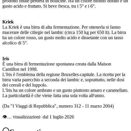
prodotto finale perderà in bollicine. Ha un colore biondo dorato e un
gusto acido e fruttato. Si beve fresca, tra i 5° e i 6°.
Kriek
La Kriek è una birra di alta fermentazione. Per ottenerla si fanno
macerare delle ciliegie nel lambic (circa 150 kg per 650 lt). La birra
ha un colore rosso, un gusto molto acido e dissetante con un tasso
alcolico di 5°.
Iris
È una birra di fermentazione spontanea creata dalla Maison
Cantillon nel 1998.
L'Iris è l'emblema della regione Bruxelles-capitale. La ricetta per la
birra varia parecchio a seconda dei lambic e, soprattutto, nelle dosi
dei cereali e del luppolo.
L'Iris ha un colore ambrato e un gusto piuttosto amaro e caramellato.
La particolarità è che viene fatta una sola volta all¹anno.
(Da "I Viaggi di Repubblica", numero 312 - 11 marzo 2004)
👁
…
visualizzazioni
· dal 1 luglio 2026