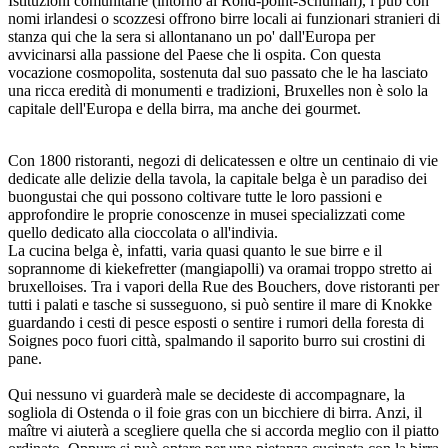
Istituzioni comunitarie (intorno al Rond-point-Schuman), i pub con
nomi irlandesi o scozzesi offrono birre locali ai funzionari stranieri di
stanza qui che la sera si allontanano un po' dall'Europa per
avvicinarsi alla passione del Paese che li ospita. Con questa
vocazione cosmopolita, sostenuta dal suo passato che le ha lasciato
una ricca eredità di monumenti e tradizioni, Bruxelles non è solo la
capitale dell'Europa e della birra, ma anche dei gourmet.
Con 1800 ristoranti, negozi di delicatessen e oltre un centinaio di vie
dedicate alle delizie della tavola, la capitale belga è un paradiso dei
buongustai che qui possono coltivare tutte le loro passioni e
approfondire le proprie conoscenze in musei specializzati come
quello dedicato alla cioccolata o all'indivia.
La cucina belga è, infatti, varia quasi quanto le sue birre e il
soprannome di kiekefretter (mangiapolli) va oramai troppo stretto ai
bruxelloises. Tra i vapori della Rue des Bouchers, dove ristoranti per
tutti i palati e tasche si susseguono, si può sentire il mare di Knokke
guardando i cesti di pesce esposti o sentire i rumori della foresta di
Soignes poco fuori città, spalmando il saporito burro sui crostini di
pane.
Qui nessuno vi guarderà male se decideste di accompagnare, la
sogliola di Ostenda o il foie gras con un bicchiere di birra. Anzi, il
maître vi aiuterà a scegliere quella che si accorda meglio con il piatto