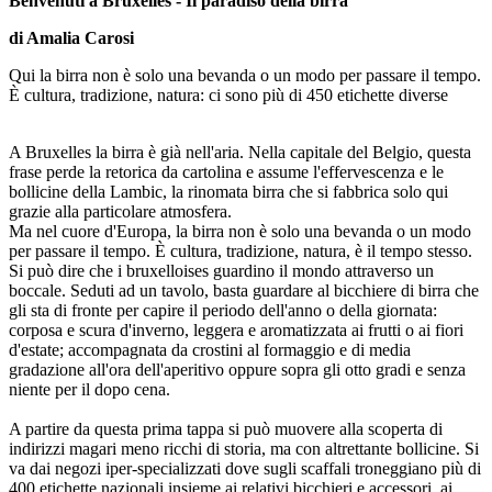
Benvenuti a Bruxelles - Il paradiso della birra
di Amalia Carosi
Qui la birra non è solo una bevanda o un modo per passare il tempo.
È cultura, tradizione, natura: ci sono più di 450 etichette diverse
A Bruxelles la birra è già nell'aria. Nella capitale del Belgio, questa
frase perde la retorica da cartolina e assume l'effervescenza e le
bollicine della Lambic, la rinomata birra che si fabbrica solo qui
grazie alla particolare atmosfera.
Ma nel cuore d'Europa, la birra non è solo una bevanda o un modo
per passare il tempo. È cultura, tradizione, natura, è il tempo stesso.
Si può dire che i bruxelloises guardino il mondo attraverso un
boccale. Seduti ad un tavolo, basta guardare al bicchiere di birra che
gli sta di fronte per capire il periodo dell'anno o della giornata:
corposa e scura d'inverno, leggera e aromatizzata ai frutti o ai fiori
d'estate; accompagnata da crostini al formaggio e di media
gradazione all'ora dell'aperitivo oppure sopra gli otto gradi e senza
niente per il dopo cena.
A partire da questa prima tappa si può muovere alla scoperta di
indirizzi magari meno ricchi di storia, ma con altrettante bollicine. Si
va dai negozi iper-specializzati dove sugli scaffali troneggiano più di
400 etichette nazionali insieme ai relativi bicchieri e accessori, ai