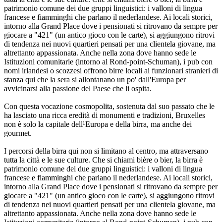
patrimonio comune dei due gruppi linguistici: i valloni di lingua
francese e fiamminghi che parlano il nederlandese. Ai locali storici,
intorno alla Grand Place dove i pensionati si ritrovano da sempre per
giocare a "421" (un antico gioco con le carte), si aggiungono ritrovi
di tendenza nei nuovi quartieri pensati per una clientela giovane, ma
altrettanto appassionata. Anche nella zona dove hanno sede le
Istituzioni comunitarie (intorno al Rond-point-Schuman), i pub con
nomi irlandesi o scozzesi offrono birre locali ai funzionari stranieri di
stanza qui che la sera si allontanano un po' dall'Europa per
avvicinarsi alla passione del Paese che li ospita.
Con questa vocazione cosmopolita, sostenuta dal suo passato che le
ha lasciato una ricca eredità di monumenti e tradizioni, Bruxelles
non è solo la capitale dell¹Europa e della birra, ma anche dei
gourmet.
I percorsi della birra qui non si limitano al centro, ma attraversano
tutta la città e le sue culture. Che si chiami bière o bier, la birra è
patrimonio comune dei due gruppi linguistici: i valloni di lingua
francese e fiamminghi che parlano il nederlandese. Ai locali storici,
intorno alla Grand Place dove i pensionati si ritrovano da sempre per
giocare a "421" (un antico gioco con le carte), si aggiungono ritrovi
di tendenza nei nuovi quartieri pensati per una clientela giovane, ma
altrettanto appassionata. Anche nella zona dove hanno sede le