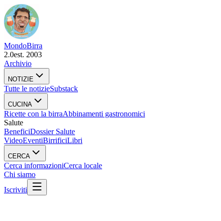
Mondo
Birra
2.0
est. 2003
Archivio
NOTIZIE
Tutte le notizie
Substack
CUCINA
Ricette con la birra
Abbinamenti gastronomici
Salute
Benefici
Dossier Salute
Video
Eventi
Birrifici
Libri
CERCA
Cerca informazioni
Cerca locale
Chi siamo
Iscriviti