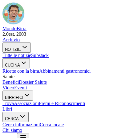
Mondo
Birra
2.0
est. 2003
Archivio
NOTIZIE
Tutte le notizie
Substack
CUCINA
Ricette con la birra
Abbinamenti gastronomici
Salute
Benefici
Dossier Salute
Video
Eventi
BIRRIFICI
Trova
Associazioni
Premi e Riconoscimenti
Libri
CERCA
Cerca informazioni
Cerca locale
Chi siamo