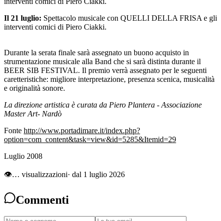
interventi comici di Piero Ciakki.
Il 21 luglio:
Spettacolo musicale con QUELLI DELLA FRISA e gli
interventi comici di Piero Ciakki.
Durante la serata finale sarà assegnato un buono acquisto in
strumentazione musicale alla Band che si sarà distinta durante il
BEER SIB FESTIVAL. Il premio verrà assegnato per le seguenti
caretteristiche: migliore interpretazione, presenza scenica, musicalità
e originalità sonore.
La direzione artistica è curata da Piero Plantera - Associazione
Master Art- Nardò
Fonte
http://www.portadimare.it/index.php?
option=com_content&task=view&id=5285&Itemid=29
Luglio 2008
👁
…
visualizzazioni
· dal 1 luglio 2026
Commenti