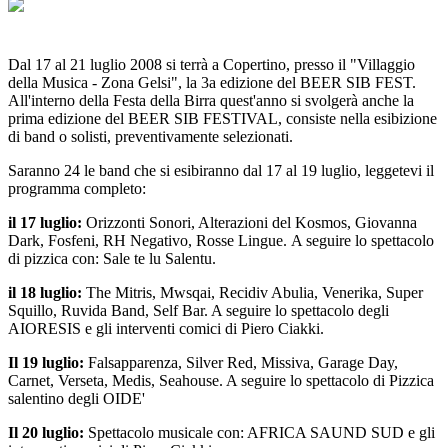
Dal 17 al 21 luglio 2008 si terrà a Copertino, presso il "Villaggio
della Musica - Zona Gelsi", la 3a edizione del BEER SIB FEST.
All'interno della Festa della Birra quest'anno si svolgerà anche la
prima edizione del BEER SIB FESTIVAL, consiste nella esibizione
di band o solisti, preventivamente selezionati.
Saranno 24 le band che si esibiranno dal 17 al 19 luglio, leggetevi il
programma completo:
il 17 luglio:
Orizzonti Sonori, Alterazioni del Kosmos, Giovanna
Dark, Fosfeni, RH Negativo, Rosse Lingue. A seguire lo spettacolo
di pizzica con: Sale te lu Salentu.
il 18 luglio:
The Mitris, Mwsqai, Recidiv Abulia, Venerika, Super
Squillo, Ruvida Band, Self Bar. A seguire lo spettacolo degli
AIORESIS e gli interventi comici di Piero Ciakki.
Il 19 luglio:
Falsapparenza, Silver Red, Missiva, Garage Day,
Carnet, Verseta, Medis, Seahouse. A seguire lo spettacolo di Pizzica
salentino degli OIDE'
Il 20 luglio:
Spettacolo musicale con: AFRICA SAUND SUD e gli