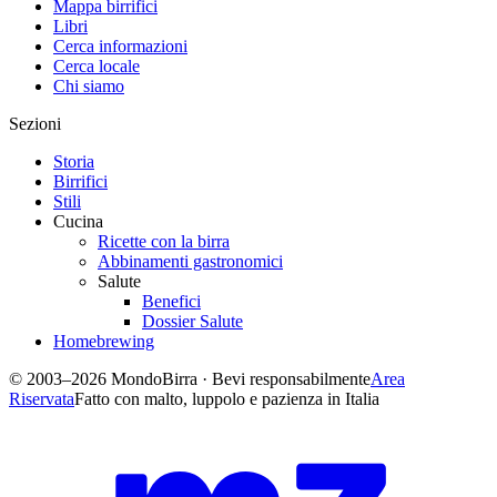
Mappa birrifici
Libri
Cerca informazioni
Cerca locale
Chi siamo
Sezioni
Storia
Birrifici
Stili
Cucina
Ricette con la birra
Abbinamenti gastronomici
Salute
Benefici
Dossier Salute
Homebrewing
© 2003–2026 MondoBirra · Bevi responsabilmente
Area
Riservata
Fatto con malto, luppolo e pazienza in Italia