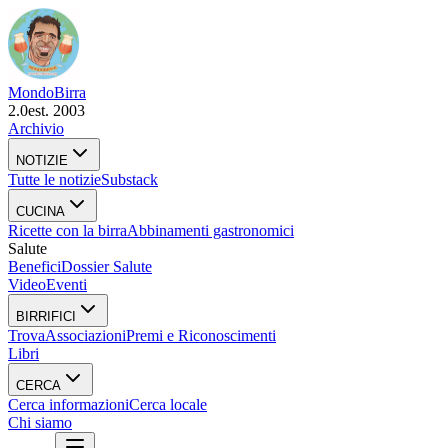
Mondo
Birra
2.0
est. 2003
Archivio
NOTIZIE
Tutte le notizie
Substack
CUCINA
Ricette con la birra
Abbinamenti gastronomici
Salute
Benefici
Dossier Salute
Video
Eventi
BIRRIFICI
Trova
Associazioni
Premi e Riconoscimenti
Libri
CERCA
Cerca informazioni
Cerca locale
Chi siamo