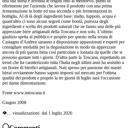
una sua storia e affonda le origini fino al medioevo, punto di
riferimento per l'azienda che lavora il prodotto con una prima
fermentazione in botte ed una seconda o più fermentazioni in
bottiglia. Al di là degli ingredienti base: malto, luppolo, acqua e
quant'altro ci sono alcuni segreti come bontà, purezza degli
ingredienti e scelta dei prodotti naturali che ne fanno una delle più
apprezzate birre artigianali della Toscana e non solo. L'ultimo
giudizio spetta al pubblico e proprio per questo nella serata di
Castagno d'Andrea saranno a disposizione appassionati e esperti per
consigliare modalità per la degustazione in modo da apprezzare
ancora di più questa birra così particolare e lontana da quelle che si
possono gustare tutti i giorni. D'altra parte la Toscana, rispettando un
trend che ha caratterizzato tutta l'Italia negli ultimi anni ha assistito a
un fiorire di birrifici artigianali. Nati spesso per passione dei mastri
birrai ovviamente hanno saputo imporsi sul mercato per l'ottima
qualità dei prodotti e proprio la tre giorni di luglio sarà l'occasione
per darne dimostrazione.
Fonte www.intoscana.it
Giugno 2008
👁
…
visualizzazioni
· dal 1 luglio 2026
Commenti