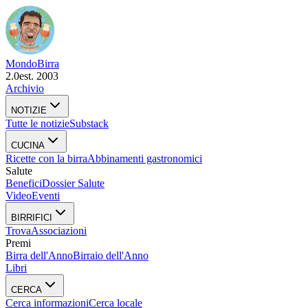
Mondo
Birra
2.0
est. 2003
Archivio
NOTIZIE
Tutte le notizie
Substack
CUCINA
Ricette con la birra
Abbinamenti gastronomici
Salute
Benefici
Dossier Salute
Video
Eventi
BIRRIFICI
Trova
Associazioni
Premi
Birra dell'Anno
Birraio dell'Anno
Libri
CERCA
Cerca informazioni
Cerca locale