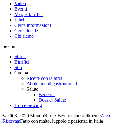
Video
Eventi
Mappa birrifici
Libri
Cerca informazioni
Cerca locale
Chi siamo
Sezioni
Storia
Birrifici
Stili
Cucina
Ricette con la birra
Abbinamenti gastronomici
Salute
Benefici
Dossier Salute
Homebrewing
© 2003–2026 MondoBirra · Bevi responsabilmente
Area
Riservata
Fatto con malto, luppolo e pazienza in Italia