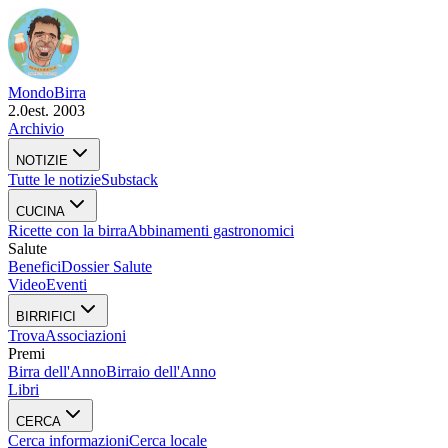
Mondo
Birra
2.0
est. 2003
Archivio
NOTIZIE
Tutte le notizie
Substack
CUCINA
Ricette con la birra
Abbinamenti gastronomici
Salute
Benefici
Dossier Salute
Video
Eventi
BIRRIFICI
Trova
Associazioni
Premi
Birra dell'Anno
Birraio dell'Anno
Libri
CERCA
Cerca informazioni
Cerca locale