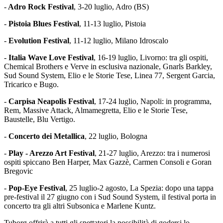
-
Adro Rock Festival
, 3-20 luglio, Adro (BS)
-
Pistoia Blues Festival
, 11-13 luglio, Pistoia
-
Evolution Festival
, 11-12 luglio, Milano Idroscalo
-
Italia Wave Love Festival
, 16-19 luglio, Livorno: tra gli ospiti,
Chemical Brothers e Verve in esclusiva nazionale, Gnarls Barkley,
Sud Sound System, Elio e le Storie Tese, Linea 77, Sergent Garcia,
Tricarico e Bugo.
-
Carpisa Neapolis Festival
, 17-24 luglio, Napoli: in programma,
Rem, Massive Attack, Almamegretta, Elio e le Storie Tese,
Baustelle, Blu Vertigo.
-
Concerto dei Metallica
, 22 luglio, Bologna
-
Play - Arezzo Art Festival
, 21-27 luglio, Arezzo: tra i numerosi
ospiti spiccano Ben Harper, Max Gazzè, Carmen Consoli e Goran
Bregovic
-
Pop-Eye Festival
, 25 luglio-2 agosto, La Spezia: dopo una tappa
pre-festival il 27 giugno con i Sud Sound System, il festival porta in
concerto tra gli altri Subsonica e Marlene Kuntz.
Tuborg offrirà a tutti gli spettatori la possibilità di godersi lo