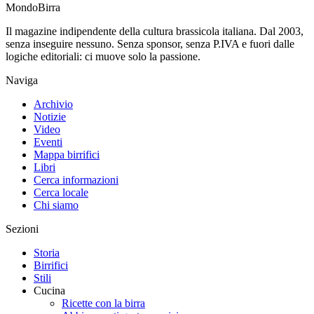
Mondo
Birra
Il magazine indipendente della cultura brassicola italiana. Dal 2003,
senza inseguire nessuno. Senza sponsor, senza P.IVA e fuori dalle
logiche editoriali: ci muove solo la passione.
Naviga
Archivio
Notizie
Video
Eventi
Mappa birrifici
Libri
Cerca informazioni
Cerca locale
Chi siamo
Sezioni
Storia
Birrifici
Stili
Cucina
Ricette con la birra