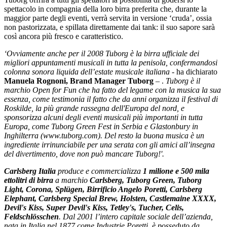
spettacolo in compagnia della loro birra preferita che, durante la
maggior parte degli eventi, verrà servita
in versione ‘cruda’, ossia
non pastorizzata, e spillata direttamente dai tank: il suo sapore sarà
così ancora più fresco e caratteristico.
‘Ovviamente anche per il 2008 Tuborg è la birra ufficiale dei
migliori appuntamenti musicali in tutta la penisola, confermandosi
colonna sonora liquida dell’estate musicale italiana
- ha dichiarato
Manuela Rognoni, Brand Manager Tuborg
– .
Tuborg è il
marchio Open for Fun che ha fatto del legame con la musica la sua
essenza, come testimonia il fatto che da anni organizza il festival di
Roskilde, la più grande rassegna dell'Europa del nord, e
sponsorizza alcuni degli eventi musicali più importanti in tutta
Europa, come Tuborg Green Fest in Serbia e Glastonbury in
Inghilterra (www.tuborg.com). Del resto la buona musica è un
ingrediente irrinunciabile per una serata con gli amici all’insegna
del divertimento, dove non può mancare Tuborg!'.
Carlsberg Italia
produce e commercializza
1 milione e 500 mila
ettolitri di birra
a marchio
Carlsberg, Tuborg Green, Tuborg
Light, Corona, Splügen, Birrificio Angelo Poretti, Carlsberg
Elephant, Carlsberg Special Brew, Holsten, Castlemaine XXXX,
Devil's Kiss, Super Devil's Kiss, Tetley's, Tucher, Celis,
Feldschlösschen
. Dal 2001 l’intero capitale sociale dell’azienda,
nata in Italia nel 1877 come Industrie Poretti, è posseduto da