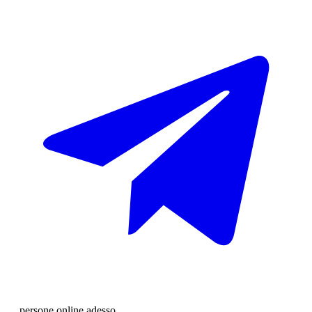
…
persone
online adesso