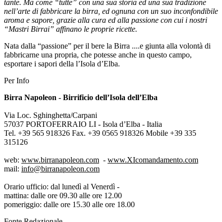
tante. Ma come “tutte” con una sua storia ed una sua tradizione
nell’arte di fabbricare la birra, ed ognuna con un suo inconfondibile
aroma e sapore, grazie alla cura ed alla passione con cui i nostri
“Mastri Birrai” affinano le proprie ricette.
Nata dalla “passione” per il bere la Birra ....e giunta alla volontà di
fabbricarne una propria, che potesse anche in questo campo,
esportare i sapori della l’Isola d’Elba.
Per Info
Birra Napoleon - Birrificio dell’Isola dell’Elba
Via Loc. Sghinghetta/Carpani
57037 PORTOFERRAIO LI - Isola d’Elba - Italia
Tel. +39 565 918326 Fax. +39 0565 918326 Mobile +39 335
315126
web:
www.birranapoleon.com
-
www.XIcomandamento.com
mail:
info@birranapoleon.com
Orario ufficio: dal lunedì al Venerdì -
mattina: dalle ore 09.30 alle ore 12.00
pomeriggio: dalle ore 15.30 alle ore 18.00
Fonte Redazionale