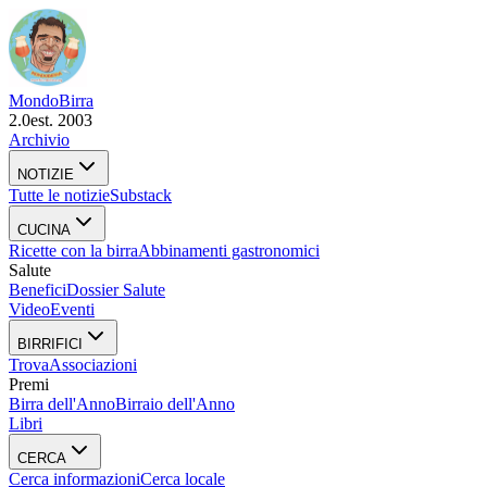
Mondo
Birra
2.0
est. 2003
Archivio
NOTIZIE
Tutte le notizie
Substack
CUCINA
Ricette con la birra
Abbinamenti gastronomici
Salute
Benefici
Dossier Salute
Video
Eventi
BIRRIFICI
Trova
Associazioni
Premi
Birra dell'Anno
Birraio dell'Anno
Libri
CERCA
Cerca informazioni
Cerca locale