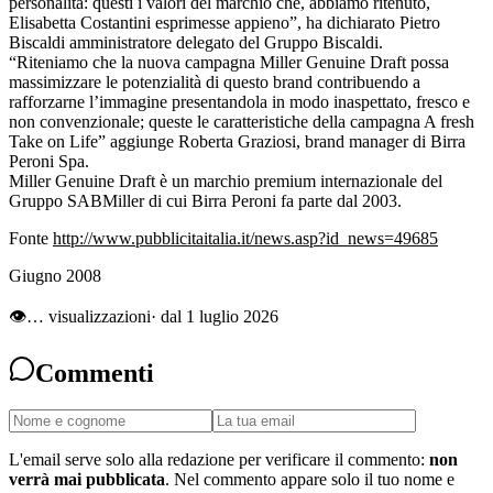
personalità: questi i valori del marchio che, abbiamo ritenuto,
Elisabetta Costantini esprimesse appieno”, ha dichiarato Pietro
Biscaldi amministratore delegato del Gruppo Biscaldi.
“Riteniamo che la nuova campagna Miller Genuine Draft possa
massimizzare le potenzialità di questo brand contribuendo a
rafforzarne l’immagine presentandola in modo inaspettato, fresco e
non convenzionale; queste le caratteristiche della campagna A fresh
Take on Life” aggiunge Roberta Graziosi, brand manager di Birra
Peroni Spa.
Miller Genuine Draft è un marchio premium internazionale del
Gruppo SABMiller di cui Birra Peroni fa parte dal 2003.
Fonte
http://www.pubblicitaitalia.it/news.asp?id_news=49685
Giugno 2008
👁
…
visualizzazioni
· dal 1 luglio 2026
Commenti
L'email serve solo alla redazione per verificare il commento:
non
verrà mai pubblicata
. Nel commento appare solo il tuo nome e