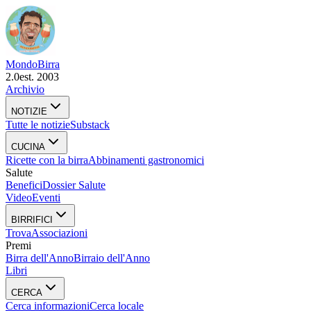
Mondo
Birra
2.0
est. 2003
Archivio
NOTIZIE
Tutte le notizie
Substack
CUCINA
Ricette con la birra
Abbinamenti gastronomici
Salute
Benefici
Dossier Salute
Video
Eventi
BIRRIFICI
Trova
Associazioni
Premi
Birra dell'Anno
Birraio dell'Anno
Libri
CERCA
Cerca informazioni
Cerca locale