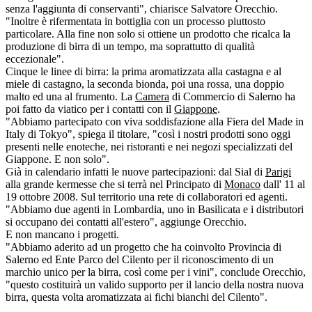
senza l'aggiunta di conservanti", chiarisce Salvatore Orecchio.
"Inoltre è rifermentata in bottiglia con un processo piuttosto
particolare. Alla fine non solo si ottiene un prodotto che ricalca la
produzione di birra di un tempo, ma soprattutto di qualità
eccezionale".
Cinque le linee di birra: la prima aromatizzata alla castagna e al
miele di castagno, la seconda bionda, poi una rossa, una doppio
malto ed una al frumento. La
Camera
di Commercio di Salerno ha
poi fatto da viatico per i contatti con il
Giappone
.
"Abbiamo partecipato con viva soddisfazione alla Fiera del Made in
Italy di Tokyo", spiega il titolare, "così i nostri prodotti sono oggi
presenti nelle enoteche, nei ristoranti e nei negozi specializzati del
Giappone. E non solo".
Già in calendario infatti le nuove partecipazioni: dal Sial di
Parigi
alla grande kermesse che si terrà nel Principato di
Monaco
dall' 11 al
19 ottobre 2008. Sul territorio una rete di collaboratori ed agenti.
"Abbiamo due agenti in Lombardia, uno in Basilicata e i distributori
si occupano dei contatti all'estero", aggiunge Orecchio.
E non mancano i progetti.
"Abbiamo aderito ad un progetto che ha coinvolto Provincia di
Salerno ed Ente Parco del Cilento per il riconoscimento di un
marchio unico per la birra, così come per i vini", conclude Orecchio,
"questo costituirà un valido supporto per il lancio della nostra nuova
birra, questa volta aromatizzata ai fichi bianchi del Cilento".