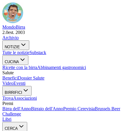
Mondo
Birra
2.0
est. 2003
Archivio
NOTIZIE
Tutte le notizie
Substack
CUCINA
Ricette con la birra
Abbinamenti gastronomici
Salute
Benefici
Dossier Salute
Video
Eventi
BIRRIFICI
Trova
Associazioni
Premi
Birra dell'Anno
Birraio dell'Anno
Premio Cerevisia
Brussels Beer
Challenge
Libri
CERCA