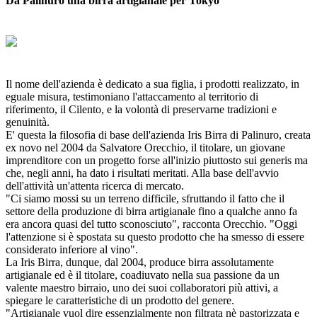
Da Palinuro una birra artigianale per Tokyo
Il nome dell'azienda è dedicato a sua figlia, i prodotti realizzato, in
eguale misura, testimoniano l'attaccamento al territorio di
riferimento, il Cilento, e la volontà di preservarne tradizioni e
genuinità.
E' questa la filosofia di base dell'azienda Iris Birra di Palinuro, creata
ex novo nel 2004 da Salvatore Orecchio, il titolare, un giovane
imprenditore con un progetto forse all'inizio piuttosto sui generis ma
che, negli anni, ha dato i risultati meritati. Alla base dell'avvio
dell'attività un'attenta ricerca di mercato.
"Ci siamo mossi su un terreno difficile, sfruttando il fatto che il
settore della produzione di birra artigianale fino a qualche anno fa
era ancora quasi del tutto sconosciuto", racconta Orecchio. "Oggi
l'attenzione si è spostata su questo prodotto che ha smesso di essere
considerato inferiore al vino".
La Iris Birra, dunque, dal 2004, produce birra assolutamente
artigianale ed è il titolare, coadiuvato nella sua passione da un
valente maestro birraio, uno dei suoi collaboratori più attivi, a
spiegare le caratteristiche di un prodotto del genere.
"Artigianale vuol dire essenzialmente non filtrata nè pastorizzata e