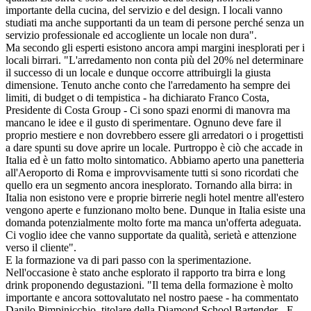
importante della cucina, del servizio e del design. I locali vanno
studiati ma anche supportanti da un team di persone perché senza un
servizio professionale ed accogliente un locale non dura".
Ma secondo gli esperti esistono ancora ampi margini inesplorati per i
locali birrari. "L'arredamento non conta più del 20% nel determinare
il successo di un locale e dunque occorre attribuirgli la giusta
dimensione. Tenuto anche conto che l'arredamento ha sempre dei
limiti, di budget o di tempistica - ha dichiarato Franco Costa,
Presidente di Costa Group - Ci sono spazi enormi di manovra ma
mancano le idee e il gusto di sperimentare. Ognuno deve fare il
proprio mestiere e non dovrebbero essere gli arredatori o i progettisti
a dare spunti su dove aprire un locale. Purtroppo è ciò che accade in
Italia ed è un fatto molto sintomatico. Abbiamo aperto una panetteria
all'Aeroporto di Roma e improvvisamente tutti si sono ricordati che
quello era un segmento ancora inesplorato. Tornando alla birra: in
Italia non esistono vere e proprie birrerie negli hotel mentre all'estero
vengono aperte e funzionano molto bene. Dunque in Italia esiste una
domanda potenzialmente molto forte ma manca un'offerta adeguata.
Ci voglio idee che vanno supportate da qualità, serietà e attenzione
verso il cliente".
E la formazione va di pari passo con la sperimentazione.
Nell'occasione è stato anche esplorato il rapporto tra birra e long
drink proponendo degustazioni. "Il tema della formazione è molto
importante e ancora sottovalutato nel nostro paese - ha commentato
Danilo Pimpinicchio, titolare della Diamond School Bartender - E