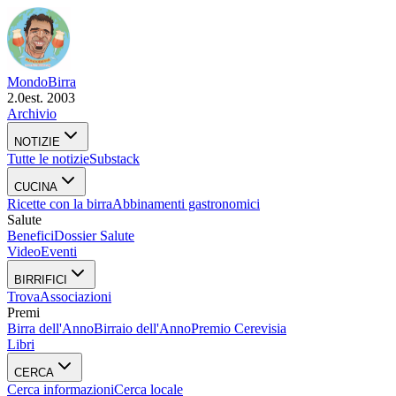
Mondo
Birra
2.0
est. 2003
Archivio
NOTIZIE
Tutte le notizie
Substack
CUCINA
Ricette con la birra
Abbinamenti gastronomici
Salute
Benefici
Dossier Salute
Video
Eventi
BIRRIFICI
Trova
Associazioni
Premi
Birra dell'Anno
Birraio dell'Anno
Premio Cerevisia
Libri
CERCA
Cerca informazioni
Cerca locale