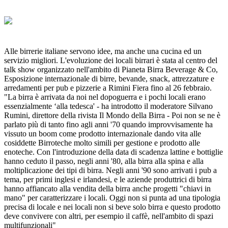
Alle birrerie italiane servono idee, ma anche una cucina ed un
servizio migliori. L'evoluzione dei locali birrari è stata al centro del
talk show organizzato nell'ambito di Pianeta Birra Beverage & Co,
Esposizione internazionale di birre, bevande, snack, attrezzature e
arredamenti per pub e pizzerie a Rimini Fiera fino al 26 febbraio.
"La birra è arrivata da noi nel dopoguerra e i pochi locali erano
essenzialmente ‘alla tedesca' - ha introdotto il moderatore Silvano
Rumini, direttore della rivista Il Mondo della Birra - Poi non se ne è
parlato più di tanto fino agli anni '70 quando improvvisamente ha
vissuto un boom come prodotto internazionale dando vita alle
cosiddette Birroteche molto simili per gestione e prodotto alle
enoteche. Con l'introduzione della data di scadenza lattine e bottiglie
hanno ceduto il passo, negli anni '80, alla birra alla spina e alla
moltiplicazione dei tipi di birra. Negli anni '90 sono arrivati i pub a
tema, per primi inglesi e irlandesi, e le aziende produttrici di birra
hanno affiancato alla vendita della birra anche progetti "chiavi in
mano" per caratterizzare i locali. Oggi non si punta ad una tipologia
precisa di locale e nei locali non si beve solo birra e questo prodotto
deve convivere con altri, per esempio il caffè, nell'ambito di spazi
multifunzionali"