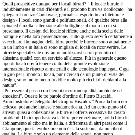
Quali prospettive dunque per i locali birrari? " Il locale birraio è
indubbiamente in crisi d'identità e il prodotto birra va ricollocato - ha
spiegato Lorenzo Cannavale, giornalista esperto in architettura e
design - I locali sono grandi e polifunzionali, c'è qualche birra alla
spina ed è molta l'attenzione alle bottiglie e al modo in cui si
presentano. Il design del locale si riflette anche nella scelta delle
bottiglie e nella loro presentazione. Tutto questo servirà certamente a
svecchiare l'immagine della birra perché le birrerie sono attualmente
in un limbo e in Italia ci sono migliaia di locali da riconvertire. Le
birrerie specializzate dovranno indirizzarsi su un prodotto di
altissima qualità con un servizio all'altezza. Più in generale questo
tipo di locali dovrà tenere conto della grande evoluzione
internazionale rispetto ai materiali e alle tecnologie impiegati. Oggi
in giro per il mondo i locali, pur ricercati da un punto di vista del
design, sono molto meno freddi e molto più ricchi di richiami alla
natura".
"Per essere al passo con i tempi occorrono qualità, ambiente ed
emozioni". Queste le tre parole d'ordine di Pietro Biscaldi,
Amministratore Delegato del Gruppo Biscaldi: "Prima la birra era
tedesca, poi anche inglese e sudamericana. Ad un certo punto si è
arrivati quasi a collezionare le birre e l'offerta eccessiva ha creato
problemi. Un tempo bastava la birra per emozionare, poi la birra in
abbinamento al cibo ma in Italia, a differenza di altri paesi come il
Giappone, questa evoluzione non è stata sostenuta da un cibo di
qualità. La birra è solo un elemento della serata, non meno