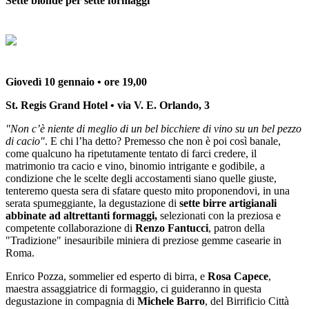
Sette bionde per sette formaggi
Giovedì 10 gennaio • ore 19,00
St. Regis Grand Hotel • via V. E. Orlando, 3
"Non c’è
niente di meglio di un bel bicchiere di vino su un bel pezzo
di cacio"
. E chi l’ha detto? Premesso che non è poi così banale,
come qualcuno ha ripetutamente tentato di farci credere, il
matrimonio tra cacio e vino, binomio intrigante e godibile, a
condizione che le scelte degli accostamenti siano quelle giuste,
tenteremo questa sera di sfatare questo mito proponendovi, in una
serata spumeggiante, la degustazione di
sette birre artigianali
abbinate ad altrettanti formaggi,
selezionati con la preziosa e
competente collaborazione di
Renzo Fantucci
, patron della
"Tradizione" inesauribile miniera di preziose gemme casearie in
Roma.
Enrico Pozza, sommelier ed esperto di birra, e
Rosa Capece
,
maestra assaggiatrice di formaggio, ci guideranno in questa
degustazione in compagnia di
Michele Barro
, del Birrificio Città