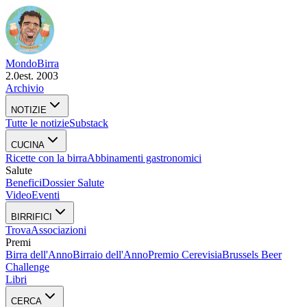
Mondo
Birra
2.0
est. 2003
Archivio
NOTIZIE
Tutte le notizie
Substack
CUCINA
Ricette con la birra
Abbinamenti gastronomici
Salute
Benefici
Dossier Salute
Video
Eventi
BIRRIFICI
Trova
Associazioni
Premi
Birra dell'Anno
Birraio dell'Anno
Premio Cerevisia
Brussels Beer
Challenge
Libri
CERCA