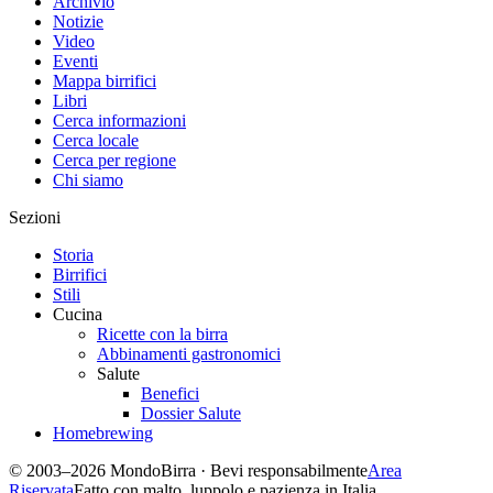
Archivio
Notizie
Video
Eventi
Mappa birrifici
Libri
Cerca informazioni
Cerca locale
Cerca per regione
Chi siamo
Sezioni
Storia
Birrifici
Stili
Cucina
Ricette con la birra
Abbinamenti gastronomici
Salute
Benefici
Dossier Salute
Homebrewing
© 2003–2026 MondoBirra · Bevi responsabilmente
Area
Riservata
Fatto con malto, luppolo e pazienza in Italia