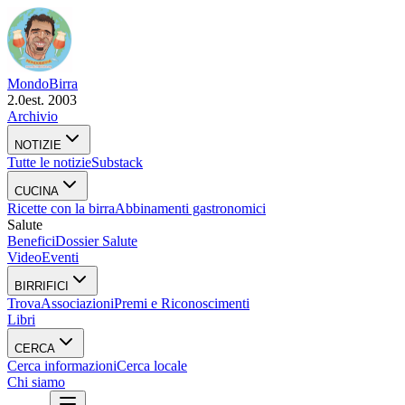
Mondo
Birra
2.0
est. 2003
Archivio
NOTIZIE
Tutte le notizie
Substack
CUCINA
Ricette con la birra
Abbinamenti gastronomici
Salute
Benefici
Dossier Salute
Video
Eventi
BIRRIFICI
Trova
Associazioni
Premi e Riconoscimenti
Libri
CERCA
Cerca informazioni
Cerca locale
Chi siamo