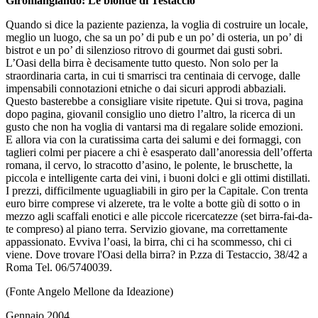
Giromangiando: Le bionde di Testaccio
Quando si dice la paziente pazienza, la voglia di costruire un locale,
meglio un luogo, che sa un po’ di pub e un po’ di osteria, un po’ di
bistrot e un po’ di silenzioso ritrovo di gourmet dai gusti sobri.
L’Oasi della birra è decisamente tutto questo. Non solo per la
straordinaria carta, in cui ti smarrisci tra centinaia di cervoge, dalle
impensabili connotazioni etniche o dai sicuri approdi abbaziali.
Questo basterebbe a consigliare visite ripetute. Qui si trova, pagina
dopo pagina, giovanil consiglio uno dietro l’altro, la ricerca di un
gusto che non ha voglia di vantarsi ma di regalare solide emozioni.
E allora via con la curatissima carta dei salumi e dei formaggi, con
taglieri colmi per piacere a chi è esasperato dall’anoressia dell’offerta
romana, il cervo, lo stracotto d’asino, le polente, le bruschette, la
piccola e intelligente carta dei vini, i buoni dolci e gli ottimi distillati.
I prezzi, difficilmente uguagliabili in giro per la Capitale. Con trenta
euro birre comprese vi alzerete, tra le volte a botte giù di sotto o in
mezzo agli scaffali enotici e alle piccole ricercatezze (set birra-fai-da-
te compreso) al piano terra. Servizio giovane, ma correttamente
appassionato. Evviva l’oasi, la birra, chi ci ha scommesso, chi ci
viene. Dove trovare l'Oasi della birra? in P.zza di Testaccio, 38/42 a
Roma Tel. 06/5740039.
(Fonte Angelo Mellone da Ideazione)
Gennaio 2004