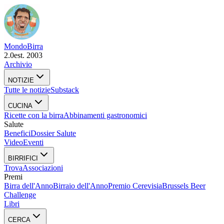
Mondo
Birra
2.0
est. 2003
Archivio
NOTIZIE
Tutte le notizie
Substack
CUCINA
Ricette con la birra
Abbinamenti gastronomici
Salute
Benefici
Dossier Salute
Video
Eventi
BIRRIFICI
Trova
Associazioni
Premi
Birra dell'Anno
Birraio dell'Anno
Premio Cerevisia
Brussels Beer
Challenge
Libri
CERCA