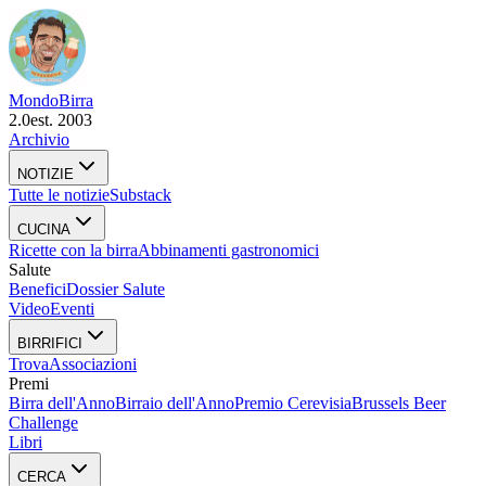
Mondo
Birra
2.0
est. 2003
Archivio
NOTIZIE
Tutte le notizie
Substack
CUCINA
Ricette con la birra
Abbinamenti gastronomici
Salute
Benefici
Dossier Salute
Video
Eventi
BIRRIFICI
Trova
Associazioni
Premi
Birra dell'Anno
Birraio dell'Anno
Premio Cerevisia
Brussels Beer
Challenge
Libri
CERCA