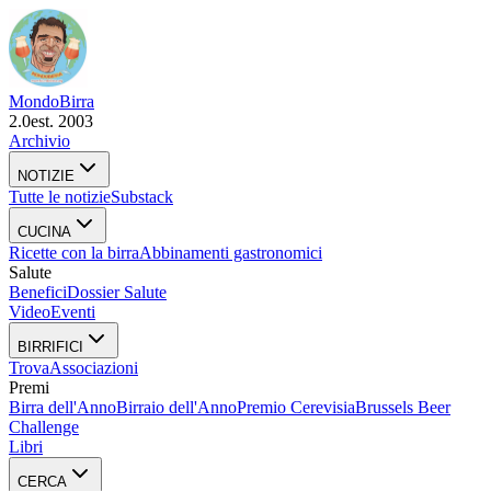
Mondo
Birra
2.0
est. 2003
Archivio
NOTIZIE
Tutte le notizie
Substack
CUCINA
Ricette con la birra
Abbinamenti gastronomici
Salute
Benefici
Dossier Salute
Video
Eventi
BIRRIFICI
Trova
Associazioni
Premi
Birra dell'Anno
Birraio dell'Anno
Premio Cerevisia
Brussels Beer
Challenge
Libri
CERCA