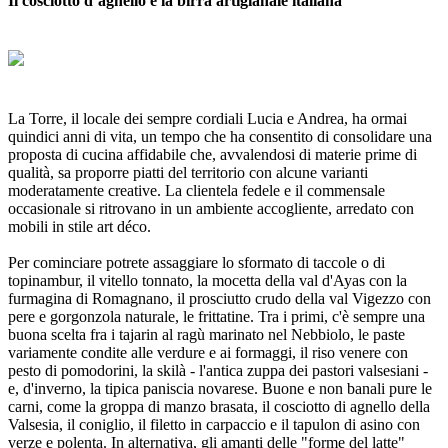
Il cosciotto d’agnello e la birra artigianale italiana
La Torre, il locale dei sempre cordiali Lucia e Andrea, ha ormai
quindici anni di vita, un tempo che ha consentito di consolidare una
proposta di cucina affidabile che, avvalendosi di materie prime di
qualità, sa proporre piatti del territorio con alcune varianti
moderatamente creative. La clientela fedele e il commensale
occasionale si ritrovano in un ambiente accogliente, arredato con
mobili in stile art déco.
Per cominciare potrete assaggiare lo sformato di taccole o di
topinambur, il vitello tonnato, la mocetta della val d'Ayas con la
furmagina di Romagnano, il prosciutto crudo della val Vigezzo con
pere e gorgonzola naturale, le frittatine. Tra i primi, c'è sempre una
buona scelta fra i tajarin al ragù marinato nel Nebbiolo, le paste
variamente condite alle verdure e ai formaggi, il riso venere con
pesto di pomodorini, la skilà - l'antica zuppa dei pastori valsesiani -
e, d'inverno, la tipica paniscia novarese. Buone e non banali pure le
carni, come la groppa di manzo brasata, il cosciotto di agnello della
Valsesia, il coniglio, il filetto in carpaccio e il tapulon di asino con
verze e polenta. In alternativa, gli amanti delle "forme del latte"