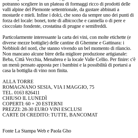
potranno scegliere in un plateau di formaggi ricco di prodotti delle
valli alpine del Piemonte settentrionale, da gustare abbinati a
mostarde e mieli. Infine i dolci, che sono da sempre uno dei punti di
forza del locale: bonet, torte di albicocche e cannella o di pere e
cioccolato fondente, crostatina di prugne e semifreddi.
Particolarmente interessante la carta dei vini, con molte etichette (e
diverse mezze bottiglie) delle cantine di Ghemme e Gattinara: i
Nebbioli del nord, che stanno vivendo un bel momento di rilancio.
Non mancano alcune birre della migliore produzione artigianale:
Beba, Città Vecchia, Menabrea e la locale Valle Cellio. Per finire: c'è
un menù pensato apposta per i bambini e la possibilità di portarsi a
casa la bottiglia di vino non finita.
ALLA TORRE
ROMAGNANO SESIA, VIA I MAGGIO, 75
TEL. 0163 826411
CHIUSO IL LUNEDÌ
COPERTI: 60 + 20 ESTERNI
PREZZI: 28-30 EURO VINI ESCLUSI
CARTE DI CREDITO: TUTTE, BANCOMAT
Fonte La Stampa Web e Paola Gho