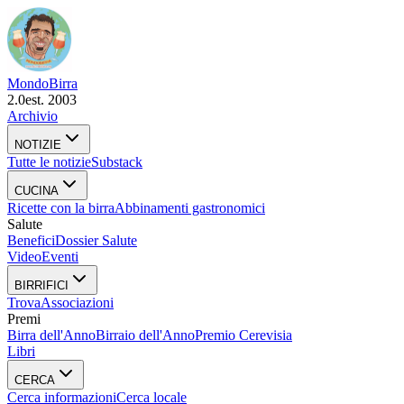
Mondo
Birra
2.0
est. 2003
Archivio
NOTIZIE
Tutte le notizie
Substack
CUCINA
Ricette con la birra
Abbinamenti gastronomici
Salute
Benefici
Dossier Salute
Video
Eventi
BIRRIFICI
Trova
Associazioni
Premi
Birra dell'Anno
Birraio dell'Anno
Premio Cerevisia
Libri
CERCA
Cerca informazioni
Cerca locale