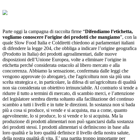
Parte oggi la campagna di raccolta firme “
Difendiamo l’etichetta,
vogliamo conoscere l’origine dei prodotti che mangiamo
”, con la
quale Slow Food Italia e Coldiretti chiedono ai parlamentari italiani
di difendere la legge 204, che obbliga a indicare l’origine geografica
(Prodotto in Italia) dei prodotti agroalimentari, dalle nuove
disposizioni dell’Unione Europea, volte a eliminare l’origine in
etichetta perché considerata ostacolo al libero mercato e alla
concorrenza. Abbiamo la sensazione, confermata dalle leggi che
vengono approvate (o abrogate), che l'agricoltura non sia più una
scelta strategica e, in particolare, la difesa di un'agricoltura di qualità
non sia considerata un obiettivo irrinunciabile. Al contrario si tende a
ridurre il tutto a termini di mercato, di scambio merci, e l’attenzione
del legislatore sembra diretta soltanto alla facilitazione del continuo
scambio a tutti i livelli e in tutte le direzioni. In sostanza non si bada
più a cosa si produce, si vende e si acquista, ma a come, quanto
agevolmente, lo si produce, lo si vende e lo si acquista. Ma la
produzione di prodotti alimentari non può sganciarsi dalla sostanza
dei prodotti stessi. I prodotti alimentari si definiscono in base alla
loro qualità e la loro qualità definisce il livello della nostra salute,
della nostra qualità di vita. E’ una partita troppo importante per