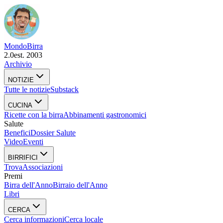
Mondo
Birra
2.0
est. 2003
Archivio
NOTIZIE
Tutte le notizie
Substack
CUCINA
Ricette con la birra
Abbinamenti gastronomici
Salute
Benefici
Dossier Salute
Video
Eventi
BIRRIFICI
Trova
Associazioni
Premi
Birra dell'Anno
Birraio dell'Anno
Libri
CERCA
Cerca informazioni
Cerca locale