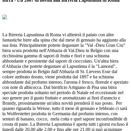
Birra - Un 2007 di novità alla Birreria Lapsutinna di Roma
La Birreria Lapsutinna di Roma vi allieterà il palato con altre
fantastiche birre alla spina che dal mese di gennaio ha aggiunto alla
sua lista. Principalmente potrete degustare la "Val -Dieu Gran Cru"
birra scura prodotta nell'Abbazia di Val.Dieu in Belgio con una
ricchissima gamma di sapori di frutta e fiori e una schiuma
abbondante e persistente dal sapore di cioccolato. Un'altra birra
d'Abbazia che potrete degustare al Lapsutinna è la "Lamoral",
sempre prodotta in Belgio dall'Abbazia di St. Lievens Esse dal
colore ambrato dorato, viene prodotta dal 1897 e ha schiuma
abbondante dal profumo intenso, l'aroma è fresco, floreale e speziato
con note di albicocca. Dal birrificio Artigiano di Pisa una birra
speciale prodotta soltanto nel periodo di Natale ed eccezionale nel
suo genere per il gusto fruttato e aromatizzato ai fiori d'arancio e
Brandy, prossimamente un'altra novità prenderà il suo posto. Per
quanto riguarda la Weisse, tutto il mese di gennaio e febbraio ci sarà
la Wolferstetter prodotta in Germania dal profumo intenso, con
sentori di banano, cocco, mela cotta e quel sapore inconfondibile di
crosta di pane. La Birreria Lapsutinna è aperta tutti i giorni escluso il
lunedì dalle 20.00 alle 2.00 e fino alle ore 21.00 si può acquistare