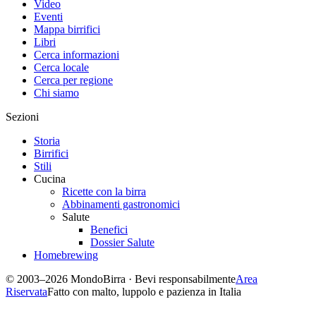
Video
Eventi
Mappa birrifici
Libri
Cerca informazioni
Cerca locale
Cerca per regione
Chi siamo
Sezioni
Storia
Birrifici
Stili
Cucina
Ricette con la birra
Abbinamenti gastronomici
Salute
Benefici
Dossier Salute
Homebrewing
© 2003–2026 MondoBirra · Bevi responsabilmente
Area
Riservata
Fatto con malto, luppolo e pazienza in Italia