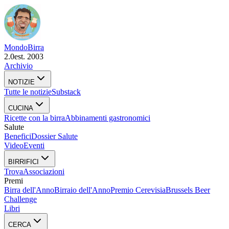
Mondo
Birra
2.0
est. 2003
Archivio
NOTIZIE
Tutte le notizie
Substack
CUCINA
Ricette con la birra
Abbinamenti gastronomici
Salute
Benefici
Dossier Salute
Video
Eventi
BIRRIFICI
Trova
Associazioni
Premi
Birra dell'Anno
Birraio dell'Anno
Premio Cerevisia
Brussels Beer
Challenge
Libri
CERCA