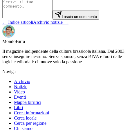
Lascia un commento
← Indice articoli
Archivio notizie →
Mondo
Birra
Il magazine indipendente della cultura brassicola italiana. Dal 2003,
senza inseguire nessuno. Senza sponsor, senza P.IVA e fuori dalle
logiche editoriali: ci muove solo la passione.
Naviga
Archivio
Notizie
Video
Eventi
Mappa birrifici
Libri
Cerca informazioni
Cerca locale
Cerca per regione
Chi siamo