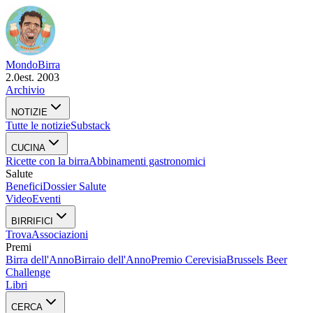
Mondo
Birra
2.0
est. 2003
Archivio
NOTIZIE
Tutte le notizie
Substack
CUCINA
Ricette con la birra
Abbinamenti gastronomici
Salute
Benefici
Dossier Salute
Video
Eventi
BIRRIFICI
Trova
Associazioni
Premi
Birra dell'Anno
Birraio dell'Anno
Premio Cerevisia
Brussels Beer
Challenge
Libri
CERCA