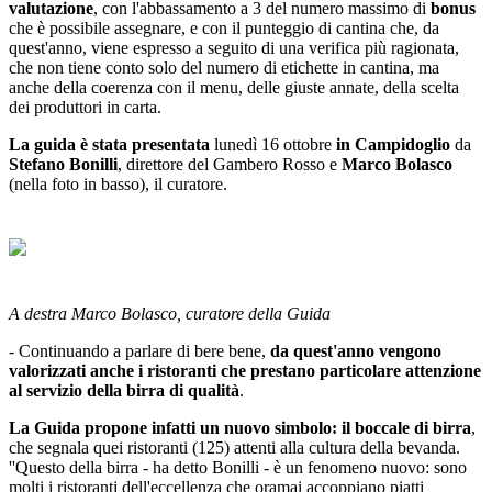
valutazione
, con l'abbassamento a 3 del numero massimo di
bonus
che è possibile assegnare, e con il punteggio di cantina che, da
quest'anno, viene espresso a seguito di una verifica più ragionata,
che non tiene conto solo del numero di etichette in cantina, ma
anche della coerenza con il menu, delle giuste annate, della scelta
dei produttori in carta.
La guida è stata presentata
lunedì 16 ottobre
in Campidoglio
da
Stefano Bonilli
, direttore del Gambero Rosso e
Marco Bolasco
(nella foto in basso), il curatore.
A destra Marco Bolasco, curatore della Guida
- Continuando a parlare di bere bene,
da quest'anno vengono
valorizzati anche i ristoranti che prestano particolare attenzione
al servizio della birra di qualità
.
La Guida propone infatti un nuovo simbolo: il boccale di birra
,
che segnala quei ristoranti (125) attenti alla cultura della bevanda.
''Questo della birra - ha detto Bonilli - è un fenomeno nuovo: sono
molti i ristoranti dell'eccellenza che oramai accoppiano piatti