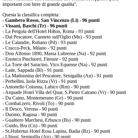
importanti con birre di grande qualita''.
Questa la classifica completa:
- Gambero Rosso, San Vincenzo (Li) - 96 punti
- Vissani, Baschi (Tr) - 96 punti
- La Pergola dell'Hotel Hilton, Roma - 93 punti
- Dal Pescatore, Canneto sull'Oglio (Mn) - 93 punti
- Le Calandre, Rubano (Pd) - 93 punti
- Cracco-Peck, Milano - 92 punti
- Don Alfonso 1890, Massa Lubrense (Na) - 92 punti
- Enoteca Pinchiorri, Firenze - 92 punti
- La Torre del Saracino, Vico Equense (Na) - 92 punti
- Laite, Sappada (Bl) - 91 punti
- La Madonnina del Pescatore, Senigallia (An) - 91 punti
- Perbellini, Isola Rizza (Vr) - 91 punti
- Antonello Colonna, Labico (Rm) - 90 punti
- Arquade Hotel Villa del Quar, S.Pietro Cairano (Vr) - 90 punti
- Da Caino, Montemerano (Gr) - 90 punti
- Combal.zero, Rivoli (To) - 90 punti
- Il Desco, Verona - 90 punti
- Duomo, Ragusa - 90 punti
- Gualtiero Marchesi, Erbusco (Bs) - 90 punti
- Guido, Bra (Cn) - 90 punti
- St.Hubertus Hotel Rosa Lapina, Badia (Bz) - 90 punti
- Uliassi, Senigallia (An) - 90 punti