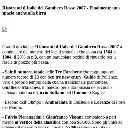
Ristoranti d'Italia del Gambero Rosso 2007 - Finalmente uno
spazio anche alla birra
Grandi novità per
Ristoranti d’Italia del Gambero Rosso 2007
a
cominciare dal numero dei locali segnalati che passa
da 1564 a
1804
: il 20% in più, con un particolare occhio di riguardo per la
fascia di prezzo più bassa.
-
Sale il numero totale
delle
Tre Forchette
che raggiungono il
numero record di
23
con ben
tre new entry
:
Guido
di Pollenzo,
vero e proprio tempio della cucina tradizionale piemontese,
Gualtiero Marchesi
, il maestro per antonomasia della cucina
italiana moderna e
Ciccio Sultano
del
Duomo
di Ragusa.
- Escono dall’Olimpo l’
Ambasciata
di Quistello e
Lorenzo
di Forte
dei Marmi.
-
Fulvio Pierangelini
e
Gianfranco Vissani
, compaiono a pari
merito
al vertice della classifica
con ben
96/100
. Sono gli unici ad
ottenere il massimo voto di cucina (
57/60
) seguito a ruota da