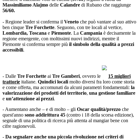
Massimiliamo Alajmo
delle
Calandre
di Rubano che raggiunge
56/60.
- Regione leader si conferma il
Veneto
che può vantare al suo attivo
ben cinque
Tre Forchette
. Seguono, con tre locali al vertice,
Lombardia, Toscana
e
Piemonte
. La
Campania
è decisamente la
regione emergente, con moltissimi nuovi indirizzi, mentre il
Piemonte si conferma sempre più
il simbolo della qualità a prezzi
accessibili
.
- Dalle
Tre Forchette
ai
Tre Gamberi
,
ovvero le
15 migliori
trattorie
italiane.
Quindici locali
molto diversi fra loro come storia
e come offerta, ma accomunati da alcuni parametri fondamentali:
la
valorizzazione dei prodotti del territorio
,
una gestione familiare
e
un’attenzione ai prezzi
.
- Aumentano anche – e di molto – gli
Oscar qualità/prezzo
che
quest'anno
sono addirittura 45
(contro i 18 della scorsa edizione),
segnale di una politica di ricerca più attenta al mangiar bene con
cifre ragionevoli.
-
Da segnalare anche una piccola rivoluzione nei criteri di