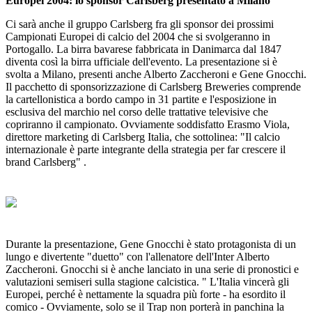
Europei 2004: lo sponsor Carlsberg presentato a Milano
Ci sarà anche il gruppo Carlsberg fra gli sponsor dei prossimi
Campionati Europei di calcio del 2004 che si svolgeranno in
Portogallo. La birra bavarese fabbricata in Danimarca dal 1847
diventa così la birra ufficiale dell'evento. La presentazione si è
svolta a Milano, presenti anche Alberto Zaccheroni e Gene Gnocchi.
Il pacchetto di sponsorizzazione di Carlsberg Breweries comprende
la cartellonistica a bordo campo in 31 partite e l'esposizione in
esclusiva del marchio nel corso delle trattative televisive che
copriranno il campionato. Ovviamente soddisfatto Erasmo Viola,
direttore marketing di Carlsberg Italia, che sottolinea: "Il calcio
internazionale è parte integrante della strategia per far crescere il
brand Carlsberg" .
Durante la presentazione, Gene Gnocchi è stato protagonista di un
lungo e divertente "duetto" con l'allenatore dell'Inter Alberto
Zaccheroni. Gnocchi si è anche lanciato in una serie di pronostici e
valutazioni semiseri sulla stagione calcistica. " L'Italia vincerà gli
Europei, perché è nettamente la squadra più forte - ha esordito il
comico - Ovviamente, solo se il Trap non porterà in panchina la