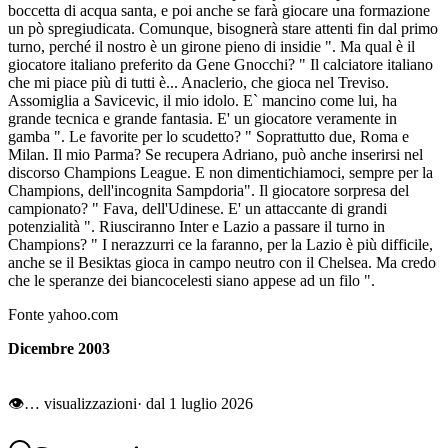
boccetta di acqua santa, e poi anche se farà giocare una formazione
un pò spregiudicata. Comunque, bisognerà stare attenti fin dal primo
turno, perché il nostro è un girone pieno di insidie ". Ma qual è il
giocatore italiano preferito da Gene Gnocchi? " Il calciatore italiano
che mi piace più di tutti è... Anaclerio, che gioca nel Treviso.
Assomiglia a Savicevic, il mio idolo. E` mancino come lui, ha
grande tecnica e grande fantasia. E' un giocatore veramente in
gamba ". Le favorite per lo scudetto? " Soprattutto due, Roma e
Milan. Il mio Parma? Se recupera Adriano, può anche inserirsi nel
discorso Champions League. E non dimentichiamoci, sempre per la
Champions, dell'incognita Sampdoria". Il giocatore sorpresa del
campionato? " Fava, dell'Udinese. E' un attaccante di grandi
potenzialità ". Riusciranno Inter e Lazio a passare il turno in
Champions? " I nerazzurri ce la faranno, per la Lazio è più difficile,
anche se il Besiktas gioca in campo neutro con il Chelsea. Ma credo
che le speranze dei biancocelesti siano appese ad un filo ".
Fonte yahoo.com
Dicembre 2003
👁
…
visualizzazioni
· dal 1 luglio 2026