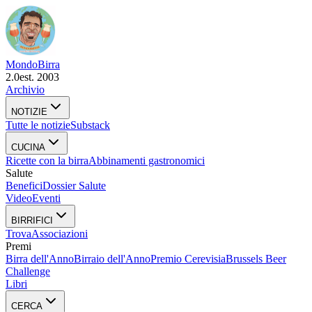
Mondo
Birra
2.0
est. 2003
Archivio
NOTIZIE
Tutte le notizie
Substack
CUCINA
Ricette con la birra
Abbinamenti gastronomici
Salute
Benefici
Dossier Salute
Video
Eventi
BIRRIFICI
Trova
Associazioni
Premi
Birra dell'Anno
Birraio dell'Anno
Premio Cerevisia
Brussels Beer
Challenge
Libri
CERCA