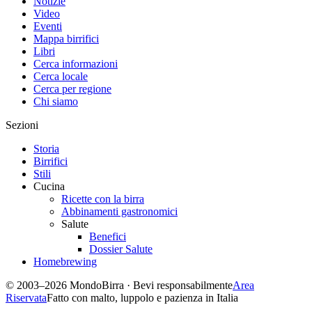
Notizie
Video
Eventi
Mappa birrifici
Libri
Cerca informazioni
Cerca locale
Cerca per regione
Chi siamo
Sezioni
Storia
Birrifici
Stili
Cucina
Ricette con la birra
Abbinamenti gastronomici
Salute
Benefici
Dossier Salute
Homebrewing
© 2003–2026 MondoBirra · Bevi responsabilmente
Area
Riservata
Fatto con malto, luppolo e pazienza in Italia