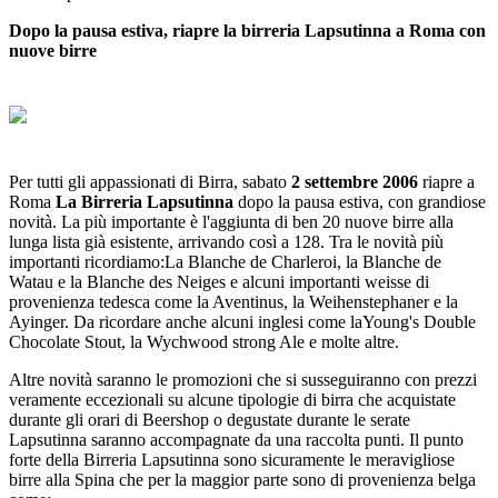
Dopo la pausa estiva, riapre la birreria Lapsutinna a Roma con
nuove birre
Per tutti gli appassionati di Birra, sabato
2 settembre 2006
riapre a
Roma
La Birreria Lapsutinna
dopo la pausa estiva, con grandiose
novità. La più importante è l'aggiunta di ben 20 nuove birre alla
lunga lista già esistente, arrivando così a 128. Tra le novità più
importanti ricordiamo:La Blanche de Charleroi, la Blanche de
Watau e la Blanche des Neiges e alcuni importanti weisse di
provenienza tedesca come la Aventinus, la Weihenstephaner e la
Ayinger. Da ricordare anche alcuni inglesi come laYoung's Double
Chocolate Stout, la Wychwood strong Ale e molte altre.
Altre novità saranno le promozioni che si susseguiranno con prezzi
veramente eccezionali su alcune tipologie di birra che acquistate
durante gli orari di Beershop o degustate durante le serate
Lapsutinna saranno accompagnate da una raccolta punti. Il punto
forte della Birreria Lapsutinna sono sicuramente le meravigliose
birre alla Spina che per la maggior parte sono di provenienza belga