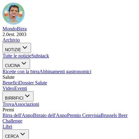
Mondo
Birra
2.0
est. 2003
Archivio
NOTIZIE
Tutte le notizie
Substack
CUCINA
Ricette con la birra
Abbinamenti gastronomici
Salute
Benefici
Dossier Salute
Video
Eventi
BIRRIFICI
Trova
Associazioni
Premi
Birra dell'Anno
Birraio dell'Anno
Premio Cerevisia
Brussels Beer
Challenge
Libri
CERCA