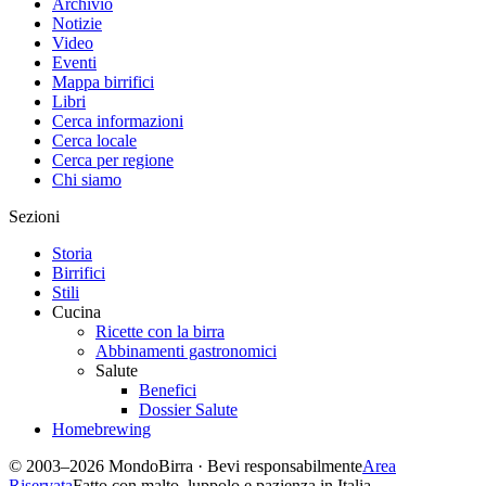
Archivio
Notizie
Video
Eventi
Mappa birrifici
Libri
Cerca informazioni
Cerca locale
Cerca per regione
Chi siamo
Sezioni
Storia
Birrifici
Stili
Cucina
Ricette con la birra
Abbinamenti gastronomici
Salute
Benefici
Dossier Salute
Homebrewing
© 2003–2026 MondoBirra · Bevi responsabilmente
Area
Riservata
Fatto con malto, luppolo e pazienza in Italia