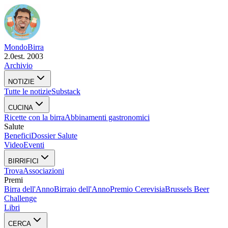
Mondo
Birra
2.0
est. 2003
Archivio
NOTIZIE
Tutte le notizie
Substack
CUCINA
Ricette con la birra
Abbinamenti gastronomici
Salute
Benefici
Dossier Salute
Video
Eventi
BIRRIFICI
Trova
Associazioni
Premi
Birra dell'Anno
Birraio dell'Anno
Premio Cerevisia
Brussels Beer
Challenge
Libri
CERCA