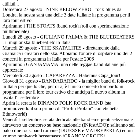
attillati...
Domenica 27 agosto
- NINE BELOW ZERO - rock-blues da
Londra, la nostra sarà una delle 3 date Italiane in programma per il
loro tour estivo
Apriranno i THE STOATS (band rock'n'roll con sperimentazione
multimediale)
Lunedì 28 agosto
- GIULIANO PALMA & THE BLUEBEATERS
- il miglior ska-bluebeat-etc in Italia
Martedì 29 agosto
- THE SKATALITES - direttamente dalla
Giamaica i creatori dello ska. Abbiamo l'onore di ospitare uno dei 2
concerti in programma in Italia per l'estate 2006
Apriranno i GANJAMAMA: una delle reggae-band italiane più
apprezzate
Mercoledì 30 agosto
- CAPAREZZA - Habemus Capa_tour!
Giovedì 31 agosto
- BANDABARDO - la miglior band di folk-rock
in Italia per quello che, per or a, è l'unico concerto lombardo in
programma per il loro tour estivo che anticipa il nuovo album in
uscita l'1 settembre
Aprirà la serata la DINAMO FOLK ROCK BAND (sta
promuovendo il suo primo cd: "Profili Profani" con etichetta
Ethnoworld)
Venerdì 1 settembre
- serata dedicata alle band emergenti selezionate
attraverso un concorso su base nazionale (INfestADO): saliranno sul
palco due rock-band romane (DIUESSE e MADREPERLA) ed un
gruppo punk-rock bergamasco (CRANCY CROCK)