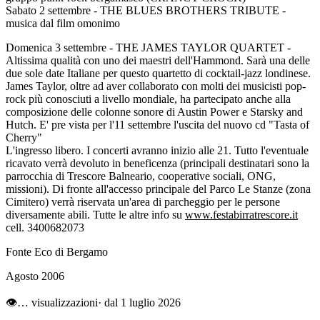
Sabato 2 settembre
- THE BLUES BROTHERS TRIBUTE -
musica dal film omonimo
Domenica 3 settembre
- THE JAMES TAYLOR QUARTET -
Altissima qualità con uno dei maestri dell'Hammond. Sarà una delle
due sole date Italiane per questo quartetto di cocktail-jazz londinese.
James Taylor, oltre ad aver collaborato con molti dei musicisti pop-
rock più conosciuti a livello mondiale, ha partecipato anche alla
composizione delle colonne sonore di Austin Power e Starsky and
Hutch. E' pre vista per l'11 settembre l'uscita del nuovo cd "Tasta of
Cherry"
L'ingresso libero. I concerti avranno inizio alle 21. Tutto l'eventuale
ricavato verrà devoluto in beneficenza (principali destinatari sono la
parrocchia di Trescore Balneario, cooperative sociali, ONG,
missioni). Di fronte all'accesso principale del Parco Le Stanze (zona
Cimitero) verrà riservata un'area di parcheggio per le persone
diversamente abili. Tutte le altre info su
www.festabirratrescore.it
cell. 3400682073
Fonte Eco di Bergamo
Agosto 2006
👁
…
visualizzazioni
· dal 1 luglio 2026