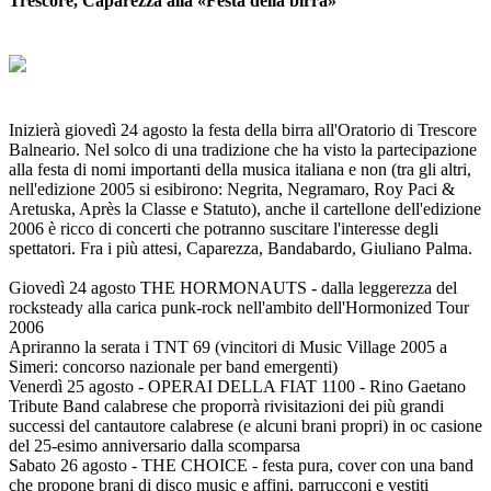
Trescore, Caparezza alla «Festa della birra»
Inizierà giovedì 24 agosto la festa della birra all'Oratorio di Trescore
Balneario. Nel solco di una tradizione che ha visto la partecipazione
alla festa di nomi importanti della musica italiana e non (tra gli altri,
nell'edizione 2005 si esibirono: Negrita, Negramaro, Roy Paci &
Aretuska, Après la Classe e Statuto), anche il cartellone dell'edizione
2006 è ricco di concerti che potranno suscitare l'interesse degli
spettatori. Fra i più attesi, Caparezza, Bandabardo, Giuliano Palma.
Giovedì 24 agosto
THE HORMONAUTS - dalla leggerezza del
rocksteady alla carica punk-rock nell'ambito dell'Hormonized Tour
2006
Apriranno la serata i TNT 69 (vincitori di Music Village 2005 a
Simeri: concorso nazionale per band emergenti)
Venerdì 25 agosto
- OPERAI DELLA FIAT 1100 - Rino Gaetano
Tribute Band calabrese che proporrà rivisitazioni dei più grandi
successi del cantautore calabrese (e alcuni brani propri) in oc casione
del 25-esimo anniversario dalla scomparsa
Sabato 26 agosto
- THE CHOICE - festa pura, cover con una band
che propone brani di disco music e affini, parrucconi e vestiti