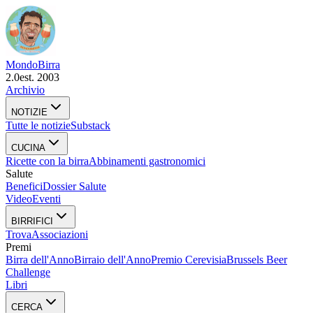
Mondo
Birra
2.0
est. 2003
Archivio
NOTIZIE
Tutte le notizie
Substack
CUCINA
Ricette con la birra
Abbinamenti gastronomici
Salute
Benefici
Dossier Salute
Video
Eventi
BIRRIFICI
Trova
Associazioni
Premi
Birra dell'Anno
Birraio dell'Anno
Premio Cerevisia
Brussels Beer
Challenge
Libri
CERCA