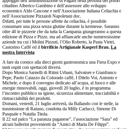
appoggio nell’amministrazione di Pagani nella persona del primo
cittadino Alberico Gambino e dell’assessore allo sviluppo
economico Aldo Cascone e nell’Associazione Italiana Celiachia e
nell’Associazione Pizzaioli Napoletani doc.
Difatti, per tutte le persone affette da celiachia, è possibile
consumare una pizza senza glutine durante la kermesse. Saranno
oltre 40 le pizzerie che da tutta la Campania giungeranno a questa
edizione di Pizza e Pizze, ma ad affiancarle anche numerosissime
aziende tra cui i Molini Pizzuti, l’Olio Roberto, la Pasta Vietri,
Castorino Caffè ed il
birrificio Artigianale Kasperl Brau.
La
nostra Intervista
A fare da cornice alla dieci giorni gastronomica una Fiera Expo e
tanti ospiti con spettacoli diversi.
Dopo Monica Sarnelli di Ritmi Urbani, Salvatore e Gianfranco
Pepe, Paolo Caiazzo da Colorado caffé, I Ditelo Voi, Antonio e
Michele, e dopo il convegno dedicato all’acqua, al fuoco e alle
energie rinnovabili, oggi, giovedì 20 luglio, è in programma
l’incontro pubblico su igiene, sicurezza alimentare, tracciabilità e
rintracciabilità dei prodotti.
Domani, venerdì, 21 luglio arriverà, da Ballando con le stelle, la
trasmissione di Raiuno, condotta da Milly Carlucci, Simone Di
Pasquale e Natalia Titola.
Il 22 sul palco “La paranza paganese”, l’associazione “Sara” ed
alcuni ballerini provenienti da “Amici di Maria De Filippi”.