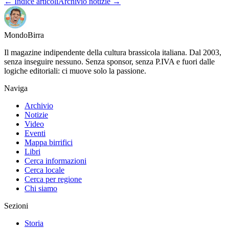
← Indice articoli
Archivio notizie →
Mondo
Birra
Il magazine indipendente della cultura brassicola italiana. Dal 2003,
senza inseguire nessuno. Senza sponsor, senza P.IVA e fuori dalle
logiche editoriali: ci muove solo la passione.
Naviga
Archivio
Notizie
Video
Eventi
Mappa birrifici
Libri
Cerca informazioni
Cerca locale
Cerca per regione
Chi siamo
Sezioni
Storia